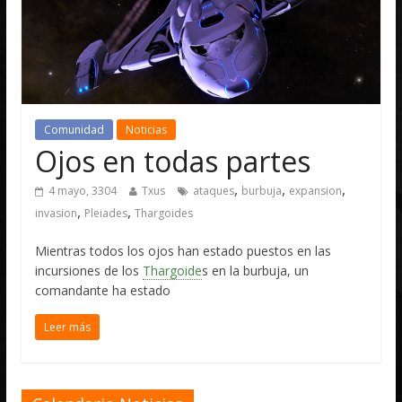
Comunidad
Noticias
Ojos en todas partes
,
,
,
4 mayo, 3304
Txus
ataques
burbuja
expansion
,
,
invasion
Pleiades
Thargoides
Mientras todos los ojos han estado puestos en las
incursiones de los
Thargoide
s en la burbuja, un
comandante ha estado
Leer más