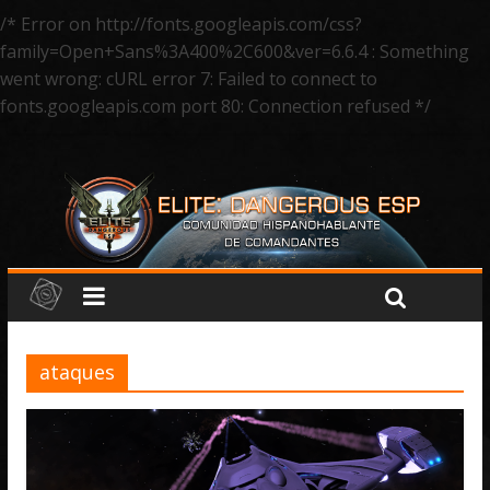
/* Error on http://fonts.googleapis.com/css?
family=Open+Sans%3A400%2C600&ver=6.6.4 : Something
went wrong: cURL error 7: Failed to connect to
fonts.googleapis.com port 80: Connection refused */
ataques