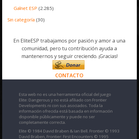
Galnet ESP
(2.285)
Sin categoría
(30)
En EliteESP trabajamos por pasión y amor a una
comunidad, pero tu contribución ayuda a
mantenernos y seguir creciendo. ¡Gracias!
CONTACTO
Esta web no es una herramienta oficial del juego
Elite: Dangerous y no está afiliado con Frontier
Developments ni con sus asociados. Toda la
información ofrecida está basada en información
disponible públicamente y puede no ser
completamente correcta.
Elite © 1984 David Braben & Ian Bell. Frontier © 1993
David Braben, Frontier: First Encounters © 1995