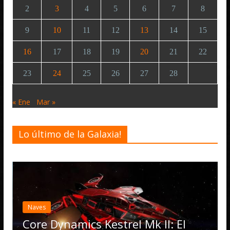
2
3
4
5
6
7
8
9
10
11
12
13
14
15
16
17
18
19
20
21
22
23
24
25
26
27
28
« Ene
Mar »
Lo último de la Galaxia!
Desarrollo
Noticias
Elite Dangerous recib
actualización 4.4.0: l
Operations, el vehíc
strel Mk II: El