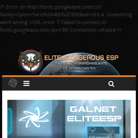
/* Error on http://fonts.googleapis.com/css?
family=Open+Sans%3A400%2C600&ver=6.6.4 : Something
went wrong: cURL error 7: Failed to connect to
fonts.googleapis.com port 80: Connection refused */