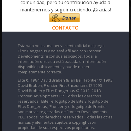
comunidad, pero tu contribución ayuda a
mantenernos y seguir creciendo. ¡Gracias!
CONTACTO
Esta web no es una herramienta oficial del juego
Elite: Dangerous y no está afiliado con Frontier
Developments ni con sus asociados. Toda la
información ofrecida está basada en información
disponible públicamente y puede no ser
completamente correcta.
Elite © 1984 David Braben & Ian Bell. Frontier © 1993
David Braben, Frontier: First Encounters © 1995
David Braben y Elite: Dangerous © 2012, 2013
Frontier Developments Plc. Todos los derechos
reservados. 'Elite', el logotipo de Elite El logotipo de
Elite: Dangerous, 'Frontier' y el logotipo de Frontier
son marcas registradas de Frontier Developments
PLC. Todos los derechos reservados. Todas las otras
marcas y elementos sujetos a copyright son
propiedad de sus respectivos propietarios.