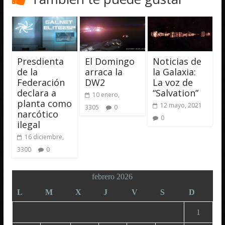
Presdienta
El Domingo
Noticias de
de la
arraca la
la Galaxia:
Federación
DW2
La voz de
declara a
“Salvation”
10 enero,
planta como
12 mayo, 2021
3305
0
narcótico
0
ilegal
16 diciembre,
3300
0
febrero 2026
L
M
X
J
V
S
D
1