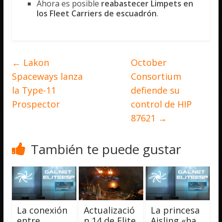
Ahora es posible
reabastecer Limpets en
los Fleet Carriers de escuadrón
.
←
Lakon
October
Spaceways lanza
Consortium
la Type-11
defiende su
Prospector
control de HIP
87621
→
También te puede gustar
La conexión
Actualizació
La princesa
entre
n 14 de Elite
Aisling «ha