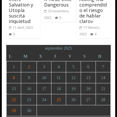
Salvation y
Dangerous
comprendid
Utopía
o el riesgo
23 noviembre,
suscita
de hablar
2022
0
inquietud
claro»
11 abril, 2023
17 febrero,
0
2023
0
septiembre 2025
L
M
X
J
V
S
D
1
2
3
4
5
6
7
8
9
10
11
12
13
14
15
16
17
18
19
20
21
22
23
24
25
26
27
28
29
30