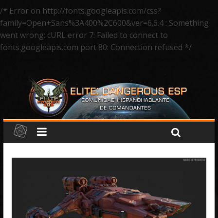
/* Error on http://fonts.googleapis.com/css?
family=Open+Sans%3A400%2C600&ver=6.6.4 : Something
went wrong: cURL error 7: Failed to connect to
fonts.googleapis.com port 80: Connection refused */