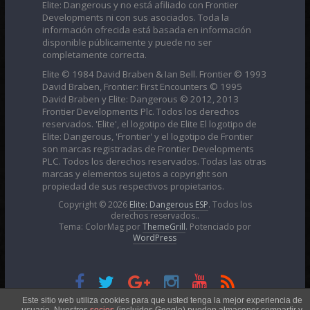
Elite: Dangerous y no está afiliado con Frontier
Developments ni con sus asociados. Toda la
información ofrecida está basada en información
disponible públicamente y puede no ser
completamente correcta.
Elite © 1984 David Braben & Ian Bell. Frontier © 1993
David Braben, Frontier: First Encounters © 1995
David Braben y Elite: Dangerous © 2012, 2013
Frontier Developments Plc. Todos los derechos
reservados. 'Elite', el logotipo de Elite El logotipo de
Elite: Dangerous, 'Frontier' y el logotipo de Frontier
son marcas registradas de Frontier Developments
PLC. Todos los derechos reservados. Todas las otras
marcas y elementos sujetos a copyright son
propiedad de sus respectivos propietarios.
Copyright © 2026
Elite: Dangerous ESP
. Todos los
derechos reservados..
Tema: ColorMag por
ThemeGrill
. Potenciado por
WordPress
Esta obra está bajo una
Licencia Creative Commons
Este sitio web utiliza cookies para que usted tenga la mejor experiencia de