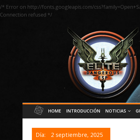
/* Error on http://fonts.googleapis.com/css?family=Open+S
Connection refused */
HOME
INTRODUCCIÓN
NOTICIAS
G
Día:
2 septiembre, 2025