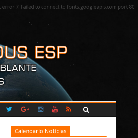
ror 7: Failed to connect to fonts.googleapis.com port 80:
Calendario Noticias