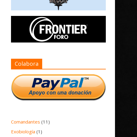
Colabora
Comandantes
(11)
Exobiología
(1)