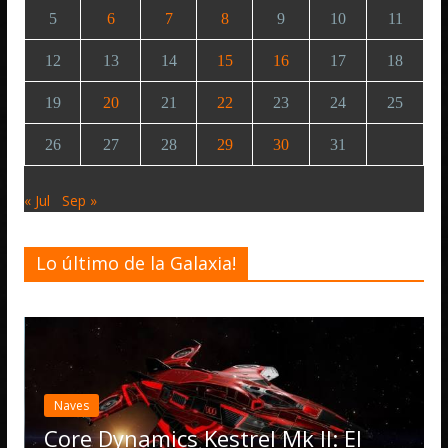
5
6
7
8
9
10
11
12
13
14
15
16
17
18
19
20
21
22
23
24
25
26
27
28
29
30
31
« Jul
Sep »
Lo último de la Galaxia!
Desarrollo
Elite D
actuali
ves
Operat
re Dynamics Kestrel Mk II: El