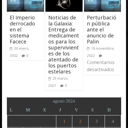
El Imperio
Noticias de
Perturbació
derrocado
la Galaxia:
n pública
en el
Entrega de
ante el
sistema
medicament
anuncio de
Facece
os para los
Palin
supervivient
20 enero,
18 noviembre,
es de los
3302
0
2022
atentado de
Comentarios
los puertos
desactivados
estelares
25 marzo,
2021
0
agosto 2024
L
M
X
J
V
S
D
1
2
3
4