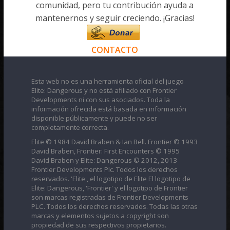
comunidad, pero tu contribución ayuda a
mantenernos y seguir creciendo. ¡Gracias!
CONTACTO
Esta web no es una herramienta oficial del juego
Elite: Dangerous y no está afiliado con Frontier
Developments ni con sus asociados. Toda la
información ofrecida está basada en información
disponible públicamente y puede no ser
completamente correcta.
Elite © 1984 David Braben & Ian Bell. Frontier © 1993
David Braben, Frontier: First Encounters © 1995
David Braben y Elite: Dangerous © 2012, 2013
Frontier Developments Plc. Todos los derechos
reservados. 'Elite', el logotipo de Elite El logotipo de
Elite: Dangerous, 'Frontier' y el logotipo de Frontier
son marcas registradas de Frontier Developments
PLC. Todos los derechos reservados. Todas las otras
marcas y elementos sujetos a copyright son
propiedad de sus respectivos propietarios.