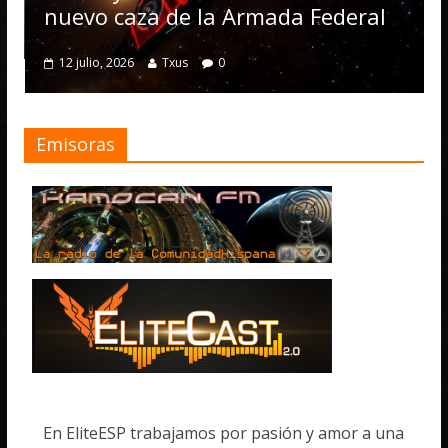
numero
evo caza de la Armada Federal
4 julio, 20
2 julio, 2026
Txus
0
Emisoras
En EliteESP trabajamos por pasión y amor a una