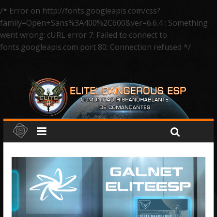
/* Error on http://fonts.googleapis.com/css?
family=Open+Sans%3A400%2C600&ver=6.6.4 : Something
went wrong: cURL error 7: Failed to connect to
fonts.googleapis.com port 80: Connection refused */