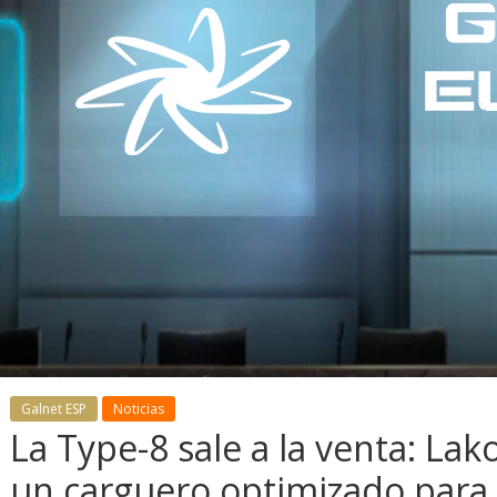
Galnet ESP
Noticias
recibe la
La Type-8 sale a la venta: La
.0: llegan
l vehículo
Desarrollo
Noticias
un carguero optimizado para