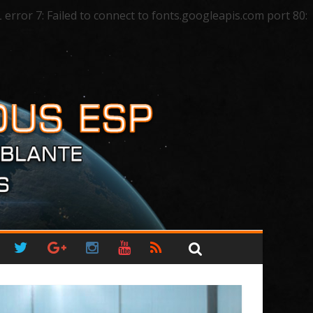
ror 7: Failed to connect to fonts.googleapis.com port 80: