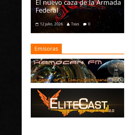
Nomad y numer
nuevo caza de la Armada
mejoras
eral
4 julio, 2026
Txus
julio, 2026
Txus
0
Emisoras