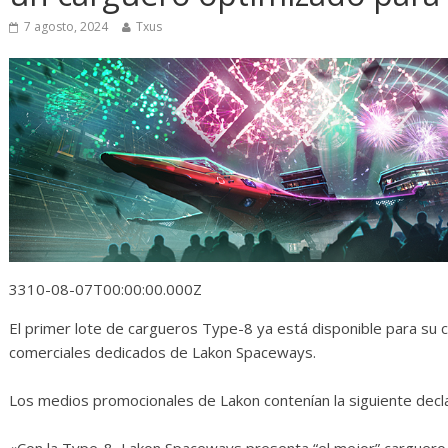
osas
Diario de Desarrollo de
Mayo de 2026
7 agosto, 2024
Txus
0
28 mayo, 2026
Txus
0
3310-08-07T00:00:00.000Z
El primer lote de cargueros Type-8 ya está disponible para su 
comerciales dedicados de Lakon Spaceways.
Los medios promocionales de Lakon contenían la siguiente decla
«Con la Type-8, Lakon Spaceways presenta “el mejor” carguero