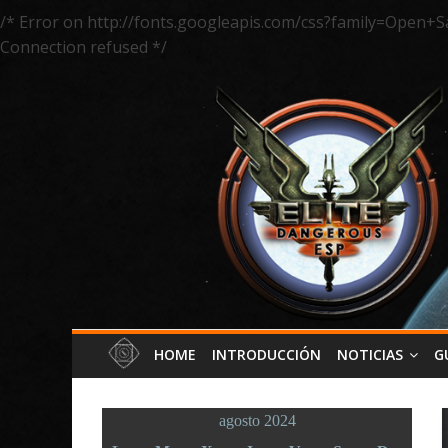
/* Error on http://fonts.googleapis.com/css?family=Open+S
Connection refused */
HOME
INTRODUCCIÓN
NOTICIAS
G
agosto 2024