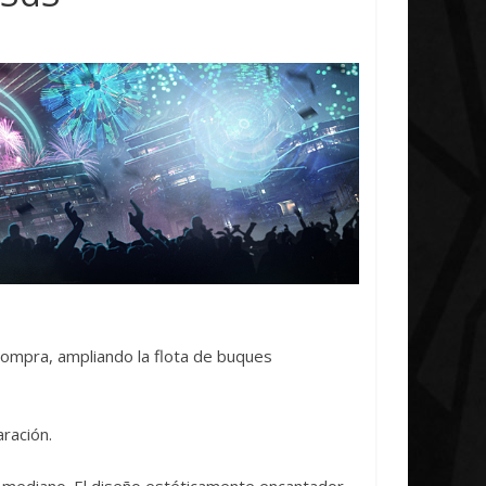
Initiative Concludes
Unica
14 abril, 2026
Txus
0
7 abril, 2026
Txu
compra, ampliando la flota de buques
ración.
 mediano. El diseño estéticamente encantador