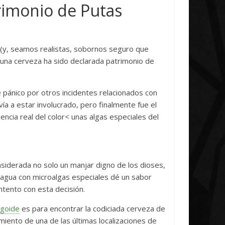
iative Concludes
Unica
trimonio de Putas
il, 2026
Txus
0
7 abril, 2026
Txus
0
 (y, seamos realistas, sobornos seguro que
, una cerveza ha sido declarada patrimonio de
 pánico por otros incidentes relacionados con
a a estar involucrado, pero finalmente fue el
ncia real del color< unas algas especiales del
iderada no solo un manjar digno de los dioses,
u agua con microalgas especiales dé un sabor
ntento con esta decisión.
goide
es para encontrar la codiciada cerveza de
miento de una de las últimas localizaciones de