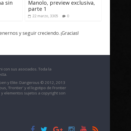
a sin
Manolo, preview exclusiva,
parte 1
22 marzo, 3305
0
ernos y seguir creciendo. ¡Gracias!
ni con sus asociados. Toda la
cta.
raben y Elite: Dangerous © 2012, 2013
us, 'Frontier' y el logotipo de Frontier
 y elementos sujetos a copyright son