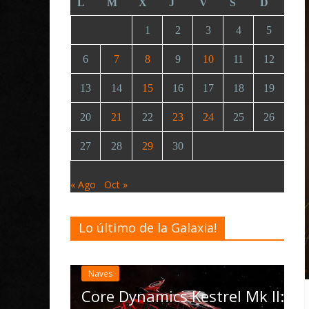
L
M
X
J
V
S
D
1
2
3
4
5
6
7
8
9
10
11
12
13
14
15
16
17
18
19
20
21
22
23
24
25
26
27
28
29
30
« Ago
Oct »
Lo último de la Galaxia!
Desarrollo
Noticias
Elite Dangerous recib
actualización 4.4.0: l
las Operations, el ve
namics Kestrel Mk II: