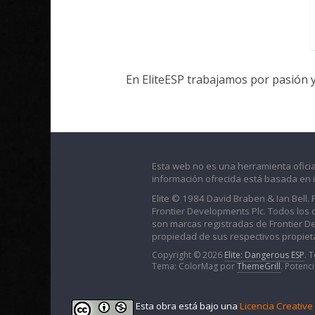
En EliteESP trabajamos por pasión 
Esta web no es una herramienta oficia
información ofrecida está basada en 
Elite © 1984 David Braben & Ian Bell.
Frontier Developments Plc. Todos los der
son marcas registradas de Frontier D
propiedad de sus respectivos propieta
Copyright © 2026
Elite: Dangerous ESP
. 
Tema: ColorMag por
ThemeGrill
. Potenc
Esta obra está bajo una
Licencia Creativ