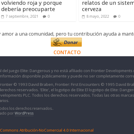
volviendo roja y porque
relatos de un sistem
debería preocuparte
cerveza
7 septiembre, 2021
0
8 mayo, 2022
0
y amor a una comunidad, pero tu contribución ayuda a manten
CONTACTO
l del juego Elite: Dangerous y no está afiliado con Frontier Developments 
información disponible públicamente y puede no ser completamente corre
 Frontier © 1993 David Braben, Frontier: First Encounters © 1995 David B
echos reservados. 'Elite', el logotipo de Elite El logotipo de Elite: Dangero
evelopments PLC. Todos los derechos reservados. Todas las otras marcas
rios.
Todos los derechos reservados..
iado por
WordPress
e Commons Atribución-NoComercial 4.0 Internacional