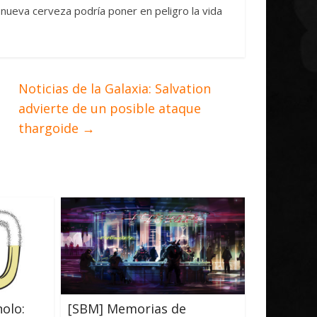
 nueva cerveza podría poner en peligro la vida
Noticias de la Galaxia: Salvation
advierte de un posible ataque
thargoide
→
olo:
[SBM] Memorias de