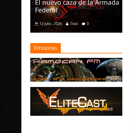
Nomad y numerosas
o caza de la Armada
mejoras
4 julio, 2026
Txus
0
26
Txus
0
Emisoras