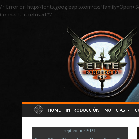
/* Error on http://fonts.googleapis.com/css?family=Open+S
Connection refused */
HOME
INTRODUCCIÓN
NOTICIAS
G
septiembre 2021