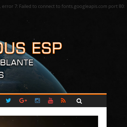
ror 7: Failed to connect to fonts.googleapis.com port 80: