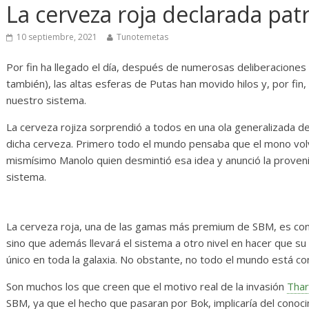
Diario de Desarrollo de
Init
La cerveza roja declarada pa
Mayo de 2026
14 abr
10 septiembre, 2021
Tunotemetas
28 mayo, 2026
Txus
0
Por fin ha llegado el día, después de numerosas deliberaciones
también), las altas esferas de Putas han movido hilos y, por fin
nuestro sistema.
La cerveza rojiza sorprendió a todos en una ola generalizada de
dicha cerveza. Primero todo el mundo pensaba que el mono volví
mismísimo Manolo quien desmintió esa idea y anunció la provenie
sistema.
La cerveza roja, una de las gamas más premium de SBM, es cons
sino que además llevará el sistema a otro nivel en hacer que s
único en toda la galaxia. No obstante, no todo el mundo está co
Son muchos los que creen que el motivo real de la invasión
Thar
SBM, ya que el hecho que pasaran por Bok, implicaría del conoci