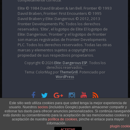
Elite © 1984 David Braben & Ian Bell. Frontier © 1993
David Braben, Frontier: First Encounters © 1995
David Braben y Elite: Dangerous © 2012, 2013
Frontier Developments Plc. Todos los derechos
reservados. 'Elite', el logotipo de Elite El logotipo de
Elite: Dangerous, 'Frontier' y el logotipo de Frontier
son marcas registradas de Frontier Developments
PLC. Todos los derechos reservados. Todas las otras
marcas y elementos sujetos a copyright son
propiedad de sus respectivos propietarios.
Copyright © 2026
Elite: Dangerous ESP
. Todos los
derechos reservados..
Tema: ColorMag por
ThemeGrill
. Potenciado por
WordPress
Esta obra está bajo una
Licencia Creative Commons
Este sitio web utiliza cookies para que usted tenga la mejor experiencia de
usuario. Nuestros
socios
(incluidos Google) pueden almacener compartir y
estionar tus daots para ofrecer anuncios personalizados. Si continúa navegand
está dando su consentimiento para la aceptación de las mencionadas cookies y 
Atribución-NoComercial 4.0 Internacional
aceptación de nuestra
política de cookies
, pinche el enlace para mayor
información.
plugin cooki
ACEPTAR