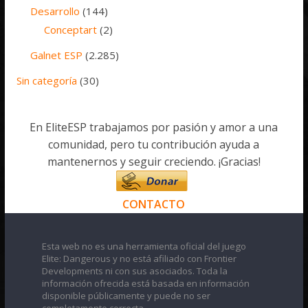
Desarrollo
(144)
Conceptart
(2)
Galnet ESP
(2.285)
Sin categoría
(30)
En EliteESP trabajamos por pasión y amor a una
comunidad, pero tu contribución ayuda a
mantenernos y seguir creciendo. ¡Gracias!
CONTACTO
Esta web no es una herramienta oficial del juego
Elite: Dangerous y no está afiliado con Frontier
Developments ni con sus asociados. Toda la
información ofrecida está basada en información
disponible públicamente y puede no ser
completamente correcta.