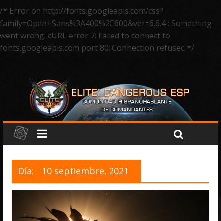
/* Error on http://fonts.googleapis.com/css?
family=Open+Sans%3A400%2C600&ver=6.6.4 : Something
went wrong: cURL error 7: Failed to connect to
fonts.googleapis.com port 80: Connection refused */
Día:
10 septiembre, 2021