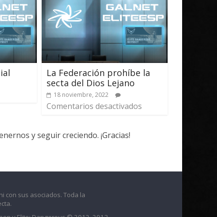
ial
La Federación prohíbe la
secta del Dios Lejano
18 noviembre, 2022
Comentarios desactivados
ernos y seguir creciendo. ¡Gracias!
ni con sus asociados. Toda la
cta.
raben y Elite: Dangerous © 2012, 2013