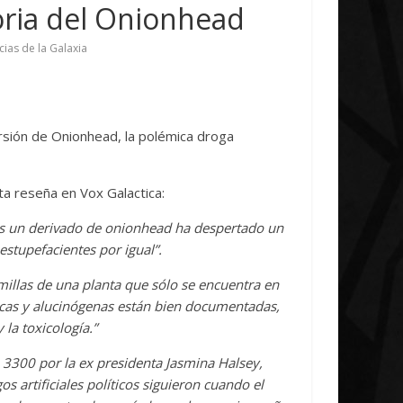
Initiative Concludes
Unica
toria del Onionhead
14 abril, 2026
Txus
0
7 abril, 2026
Txu
cias de la Galaxia
sión de Onionhead, la polémica droga
sta reseña en Vox Galactica:
 es un derivado de onionhead ha despertado un
estupefacientes por igual”.
emillas de una planta que sólo se encuentra en
icas y alucinógenas están bien documentadas,
 la toxicología.”
 3300 por la ex presidenta Jasmina Halsey,
s artificiales políticos siguieron cuando el