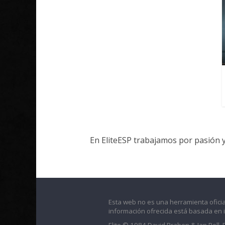
En EliteESP trabajamos por pasión 
Esta web no es una herramienta oficia
información ofrecida está basada en 
Elite © 1984 David Braben & Ian Bell.