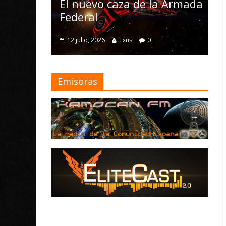
Nomad y numer
nuevo caza de la Armada
mejoras
eral
4 julio, 2026
Txus
julio, 2026
Txus
0
Emisoras