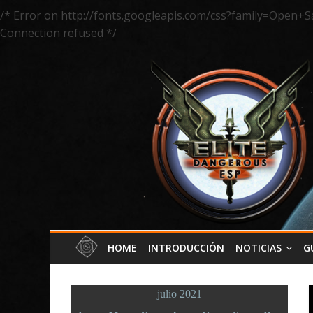
/* Error on http://fonts.googleapis.com/css?family=Open+S
Connection refused */
HOME
INTRODUCCIÓN
NOTICIAS
G
julio 2021