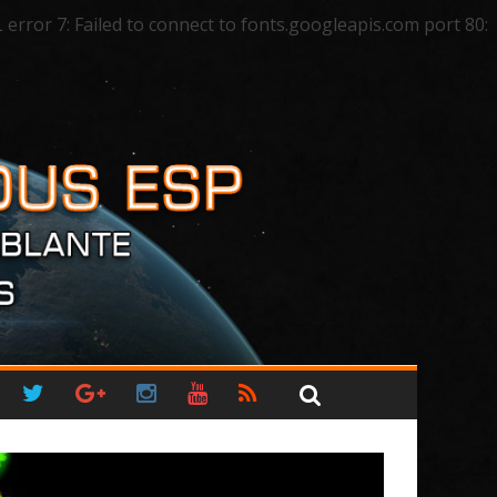
ror 7: Failed to connect to fonts.googleapis.com port 80: