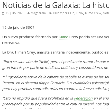
osas
Diario de Desarrollo de
Noticias de la Galaxia: La his
Mayo de 2026
,
,
,
15 julio, 2021
Magnaram
Blue Viper Club
Helix
Kumo Crew
Noti
0
28 mayo, 2026
Txus
0
12 de julio de 3307
Un nuevo producto fabricado por
Kumo
Crew podría ser una ver
recreativa.
La Dra. Himari Grey, analista sanitaria independiente, publicó e
“Poco se sabe aún de ‘Helix’, pero el persistente rumor de que
gran interés por parte de médicos, políticos y consumidores de 
“El ingrediente activo de la cabeza de cebolla se extrae de las s
Panem, en el sistema Kappa Fornacis. Sus cualidades psicotróp
pero hay pruebas contradictorias en cuanto a la fuerza adictiva y
“Esto no impidió que fuera prohibida en la
Federación
en el año
preocupada por su popularidad entre la cultura juvenil. Los fuego