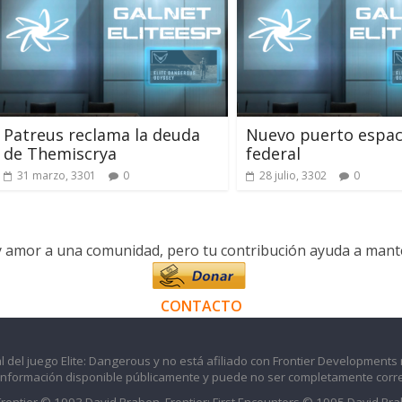
Patreus reclama la deuda
Nuevo puerto espac
de Themiscrya
federal
31 marzo, 3301
0
28 julio, 3302
0
y amor a una comunidad, pero tu contribución ayuda a manten
CONTACTO
l del juego Elite: Dangerous y no está afiliado con Frontier Developments 
información disponible públicamente y puede no ser completamente corre
 Frontier © 1993 David Braben, Frontier: First Encounters © 1995 David B