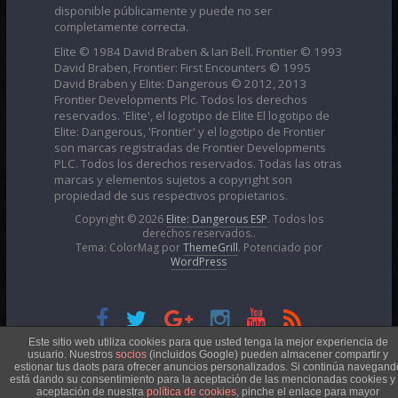
disponible públicamente y puede no ser
completamente correcta.
Elite © 1984 David Braben & Ian Bell. Frontier © 1993
David Braben, Frontier: First Encounters © 1995
David Braben y Elite: Dangerous © 2012, 2013
Frontier Developments Plc. Todos los derechos
reservados. 'Elite', el logotipo de Elite El logotipo de
Elite: Dangerous, 'Frontier' y el logotipo de Frontier
son marcas registradas de Frontier Developments
PLC. Todos los derechos reservados. Todas las otras
marcas y elementos sujetos a copyright son
propiedad de sus respectivos propietarios.
Copyright © 2026
Elite: Dangerous ESP
. Todos los
derechos reservados..
Tema: ColorMag por
ThemeGrill
. Potenciado por
WordPress
Esta obra está bajo una
Licencia Creative Commons
Este sitio web utiliza cookies para que usted tenga la mejor experiencia de
usuario. Nuestros
socios
(incluidos Google) pueden almacener compartir y
estionar tus daots para ofrecer anuncios personalizados. Si continúa navegand
está dando su consentimiento para la aceptación de las mencionadas cookies y 
Atribución-NoComercial 4.0 Internacional
aceptación de nuestra
política de cookies
, pinche el enlace para mayor