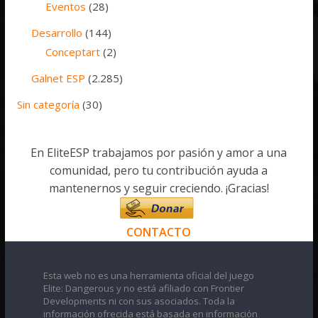
Eventos
(28)
Desarrollo
(144)
Conceptart
(2)
Galnet ESP
(2.285)
Sin categoría
(30)
En EliteESP trabajamos por pasión y amor a una
comunidad, pero tu contribución ayuda a
mantenernos y seguir creciendo. ¡Gracias!
CONTACTO
Esta web no es una herramienta oficial del juego
Elite: Dangerous y no está afiliado con Frontier
Developments ni con sus asociados. Toda la
información ofrecida está basada en información