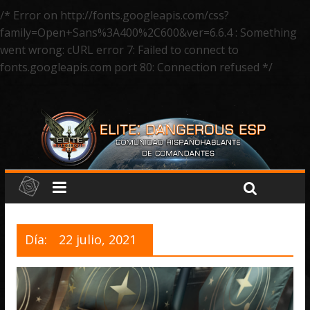
/* Error on http://fonts.googleapis.com/css?
family=Open+Sans%3A400%2C600&ver=6.6.4 : Something
went wrong: cURL error 7: Failed to connect to
fonts.googleapis.com port 80: Connection refused */
Día:
22 julio, 2021