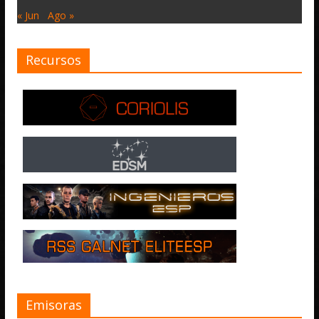
« Jun
Ago »
Recursos
Emisoras