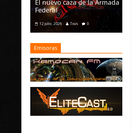
Nomad y numeros
evo caza de la Armada
mejoras
al
4 julio, 2026
Txus
0
o, 2026
Txus
0
Emisoras