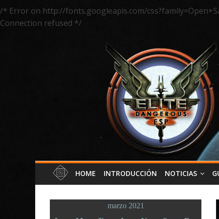
/* Error on http://fonts.googleapis.com/css?family=Open+S
Connection refused */
HOME
INTRODUCCIÓN
NOTICIAS
G
marzo 2021