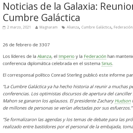
as
Diario de Desarrollo de
In
Noticias de la Galaxia: Reunio
Mayo de 2026
Cumbre Galáctica
1
28 mayo, 2026
Txus
0
,
,
2 marzo, 2021
Magnaram
Alianza
Cumbre Galáctica
Federación
26 de febrero de 3307
Los líderes de la
Alianza
, el
Imperio
y la
Federación
han mantenid
conferencia diplomática celebrada en el sistema
Sirius
.
El corresponsal político Conrad Sterling publicó este informe par
“La Cumbre Galáctica ya ha hecho historia al reunir a muchas p
conferencias. Los optimistas discursos de apertura del cancille
Mahon se ganaron los aplausos. El presidente Zachary
Hudson
f
de millones de personas se verían afectadas por sus esfuerzos.”
“Se formalizaron las agendas y los temas de debate para las pr
realizado entre bastidores por el personal de la embajada, tom