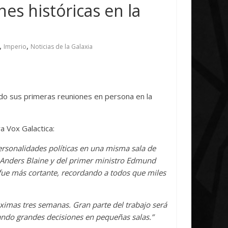
itiative Concludes
Unica
nes históricas en la
4 abril, 2026
Txus
0
7 abril, 2026
Txus
,
,
Imperio
Noticias de la Galaxia
o sus primeras reuniones en persona en la
a Vox Galactica:
ersonalidades políticas en una misma sala de
r Anders Blaine y del primer ministro Edmund
ue más cortante, recordando a todos que miles
óximas tres semanas. Gran parte del trabajo será
ando grandes decisiones en pequeñas salas.”