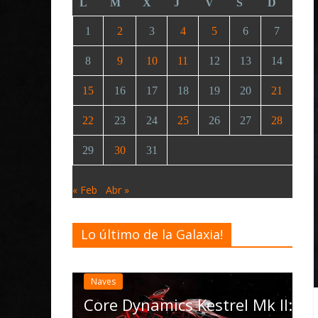
L
M
X
J
V
S
D
1
2
3
4
5
6
7
8
9
10
11
12
13
14
15
16
17
18
19
20
21
22
23
24
25
26
27
28
29
30
31
« Feb
Abr »
Lo último de la Galaxia!
Desarrollo
Noticias
Elite Dangerous re
actualización 4.4.0
las Operations, el
Dynamics Kestrel Mk II: