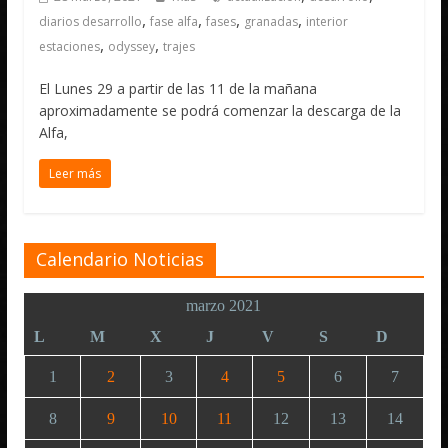
,
,
,
,
diarios desarrollo
fase alfa
fases
granadas
interior
,
,
estaciones
odyssey
trajes
El Lunes 29 a partir de las 11 de la mañana
aproximadamente se podrá comenzar la descarga de la
Alfa,
Leer más
Calendario Noticias
marzo 2021
L
M
X
J
V
S
D
1
2
3
4
5
6
7
8
9
10
11
12
13
14