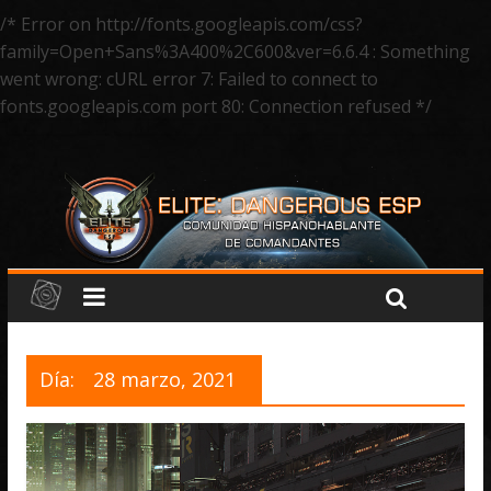
/* Error on http://fonts.googleapis.com/css?
family=Open+Sans%3A400%2C600&ver=6.6.4 : Something
went wrong: cURL error 7: Failed to connect to
fonts.googleapis.com port 80: Connection refused */
Día:
28 marzo, 2021