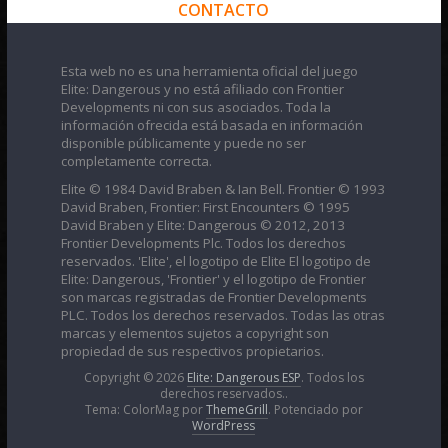
CONTACTO
Esta web no es una herramienta oficial del juego
Elite: Dangerous y no está afiliado con Frontier
Developments ni con sus asociados. Toda la
información ofrecida está basada en información
disponible públicamente y puede no ser
completamente correcta.
Elite © 1984 David Braben & Ian Bell. Frontier © 1993
David Braben, Frontier: First Encounters © 1995
David Braben y Elite: Dangerous © 2012, 2013
Frontier Developments Plc. Todos los derechos
reservados. 'Elite', el logotipo de Elite El logotipo de
Elite: Dangerous, 'Frontier' y el logotipo de Frontier
son marcas registradas de Frontier Developments
PLC. Todos los derechos reservados. Todas las otras
marcas y elementos sujetos a copyright son
propiedad de sus respectivos propietarios.
Copyright © 2026
Elite: Dangerous ESP
. Todos los
derechos reservados..
Tema: ColorMag por
ThemeGrill
. Potenciado por
WordPress