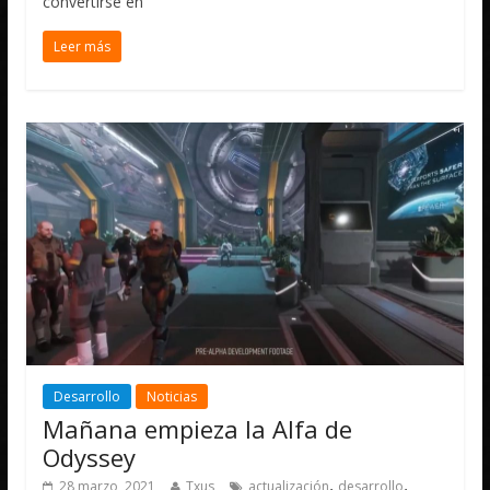
convertirse en
Leer más
Desarrollo
Noticias
Mañana empieza la Alfa de
Odyssey
,
,
28 marzo, 2021
Txus
actualización
desarrollo