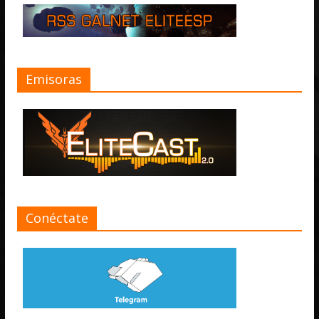
Emisoras
Conéctate