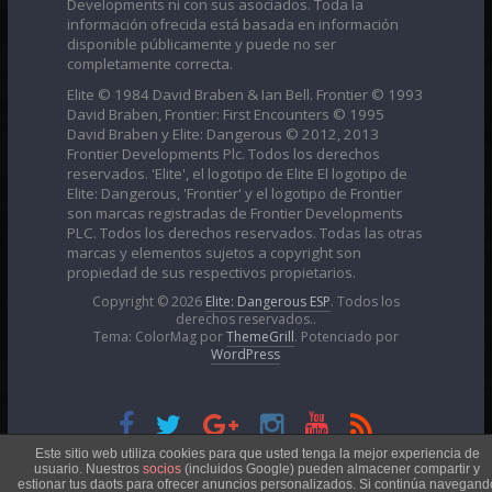
Developments ni con sus asociados. Toda la
información ofrecida está basada en información
disponible públicamente y puede no ser
completamente correcta.
Elite © 1984 David Braben & Ian Bell. Frontier © 1993
David Braben, Frontier: First Encounters © 1995
David Braben y Elite: Dangerous © 2012, 2013
Frontier Developments Plc. Todos los derechos
reservados. 'Elite', el logotipo de Elite El logotipo de
Elite: Dangerous, 'Frontier' y el logotipo de Frontier
son marcas registradas de Frontier Developments
PLC. Todos los derechos reservados. Todas las otras
marcas y elementos sujetos a copyright son
propiedad de sus respectivos propietarios.
Copyright © 2026
Elite: Dangerous ESP
. Todos los
derechos reservados..
Tema: ColorMag por
ThemeGrill
. Potenciado por
WordPress
Esta obra está bajo una
Licencia Creative Commons
Este sitio web utiliza cookies para que usted tenga la mejor experiencia de
usuario. Nuestros
socios
(incluidos Google) pueden almacener compartir y
estionar tus daots para ofrecer anuncios personalizados. Si continúa navegand