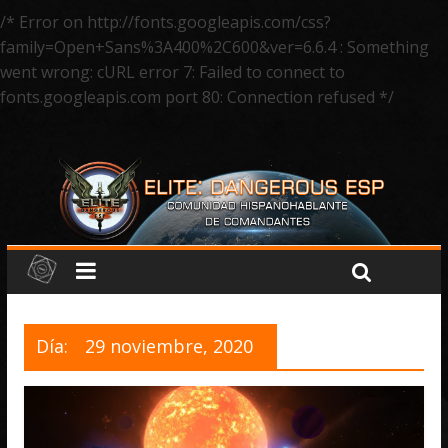
/* Error on http://fonts.googleapis.com/css?
family=Open+Sans%3A400%2C600&ver=6.6.4 : Something
went wrong: cURL error 7: Failed to connect to
fonts.googleapis.com port 80: Connection refused */
Día:
29 noviembre, 2020