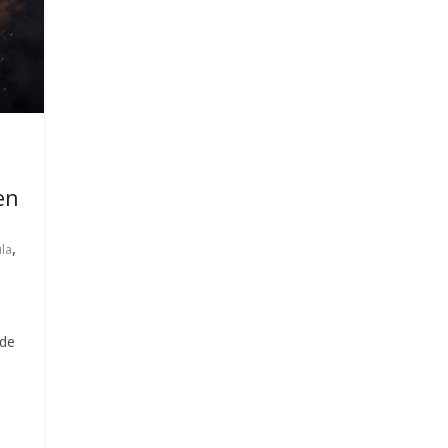
en
,
la
de