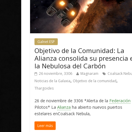
Galnet ESP
Objetivo de la Comunidad: La
Alianza consolida su presencia 
la Nebulosa del Carbón
26 noviembre, 3306
Magnaram
Coalsack Nebu
,
,
Noticias de la Galaxia
Objetivo de la comunidad
Thargoides
26 de noviembre de 3306 *Alerta de la
Federación
Pilotos* La
Alianza
ha abierto nuevos puertos
estelares enCoalsack Nebula,
Leer más