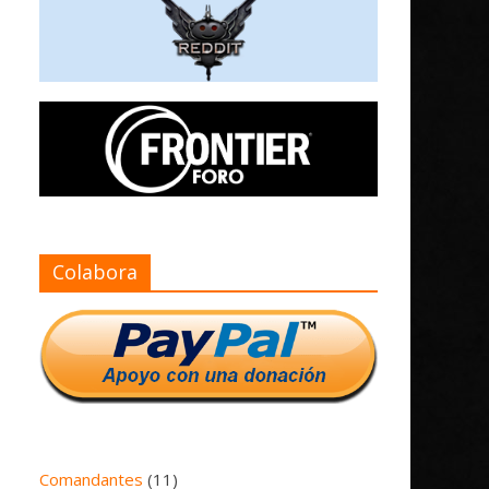
Colabora
Comandantes
(11)