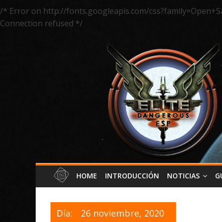
/* Error on http://fonts.googleapis.com/css?family=Open+S
Connection refused */
HOME
INTRODUCCIÓN
NOTICIAS
G
Día:
26 noviembre, 2020