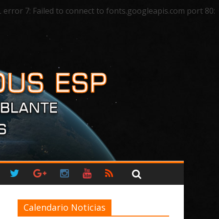
ror 7: Failed to connect to fonts.googleapis.com port 80:
Calendario Noticias