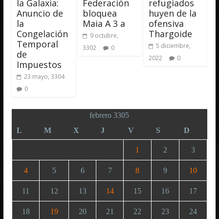
la Galaxia:
Federación
refugiados
Anuncio de
bloquea
huyen de la
la
Maia A 3 a
ofensiva
Congelación
Thargoide
9 octubre,
Temporal
5 diciembre,
3302
0
de
2022
0
Impuestos
23 mayo, 3304
0
febrero 3305
L
M
X
J
V
S
D
1
2
3
4
5
6
7
8
9
10
11
12
13
14
15
16
17
18
19
20
21
22
23
24