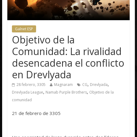
Galnet ESP
Objetivo de la
Comunidad: La rivalidad
desencadena el conflicto
en Drevlyada
,
,
28 febrero, 3305
Magnaram
CG
Drevlyada
,
,
Drevlyada League
Namab Purple Brothers
Objetivo de la
comunidad
21 de febrero de 3305