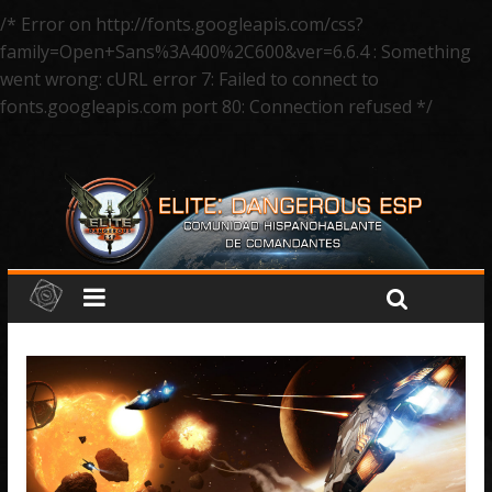
/* Error on http://fonts.googleapis.com/css?
family=Open+Sans%3A400%2C600&ver=6.6.4 : Something
went wrong: cURL error 7: Failed to connect to
fonts.googleapis.com port 80: Connection refused */