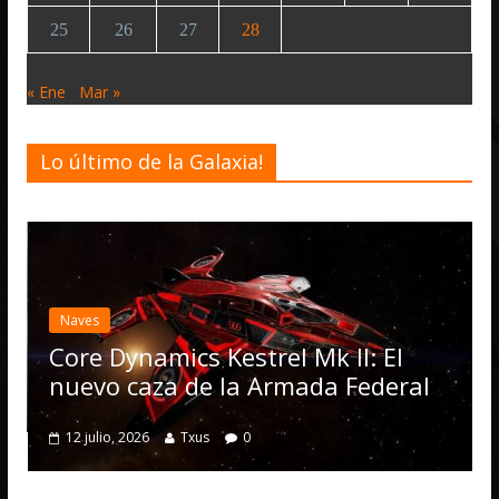
25
26
27
28
« Ene
Mar »
Lo último de la Galaxia!
Desarrollo
Noticias
Elite Dangerous recibe
actualización 4.4.0: ll
Operations, el vehícu
rel Mk II: El
numerosas mejoras
 Armada Federal
4 julio, 2026
Txus
0