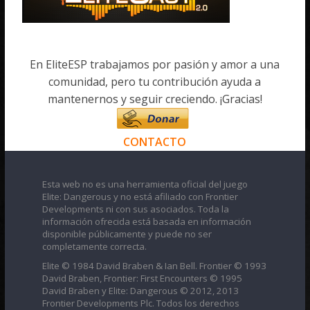
En EliteESP trabajamos por pasión y amor a una
comunidad, pero tu contribución ayuda a
mantenernos y seguir creciendo. ¡Gracias!
CONTACTO
Esta web no es una herramienta oficial del juego
Elite: Dangerous y no está afiliado con Frontier
Developments ni con sus asociados. Toda la
información ofrecida está basada en información
disponible públicamente y puede no ser
completamente correcta.
Elite © 1984 David Braben & Ian Bell. Frontier © 1993
David Braben, Frontier: First Encounters © 1995
David Braben y Elite: Dangerous © 2012, 2013
Frontier Developments Plc. Todos los derechos