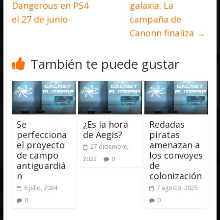
Dangerous en PS4
galaxia: La
el 27 de junio
campaña de
Canonn finaliza
→
También te puede gustar
Se
¿Es la hora
Redadas
perfecciona
de Aegis?
piratas
el proyecto
amenazan a
27 diciembre,
de campo
los convoyes
2022
0
antiguardiá
de
n
colonización
6 julio, 2024
7 agosto, 2025
0
0