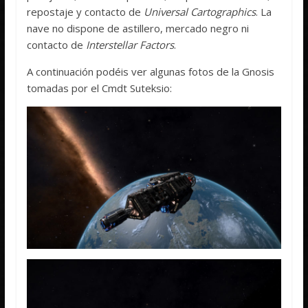
repostaje y contacto de
Universal Cartographics
. La
nave no dispone de astillero, mercado negro ni
contacto de
Interstellar Factors
.
A continuación podéis ver algunas fotos de la Gnosis
tomadas por el Cmdt Suteksio: