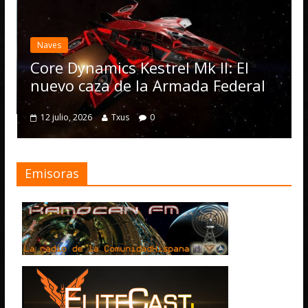
Desarrollo
Noticias
Elite Dangerous recibe l
actualización 4.4.0: lleg
Operations, el vehículo
el Mk II: El
numerosas mejoras
rmada Federal
4 julio, 2026
Txus
0
Emisoras