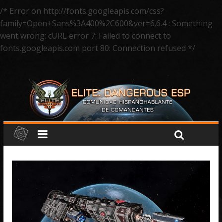
/* Error on http://fonts.googleapis.com/css?
family=Open+Sans%3A400%2C600&ver=6.6.4 : Something
went wrong: cURL error 7: Failed to connect to
fonts.googleapis.com port 80: Connection refused */