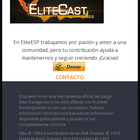
En EliteESP trabajamos por pasión y amor a una
comunidad, pero tu contribución ayuda a
mantenernos y seguir creciendo. ¡Gracias!
CONTACTO
Esta web no es una herramienta oficial del juego
Elite: Dangerous y no está afiliado con Frontier
Developments ni con sus asociados. Toda la
información ofrecida está basada en información
disponible públicamente y puede no ser
completamente correcta.
Elite © 1984 David Braben & Ian Bell. Frontier © 1993
David Braben, Frontier: First Encounters © 1995