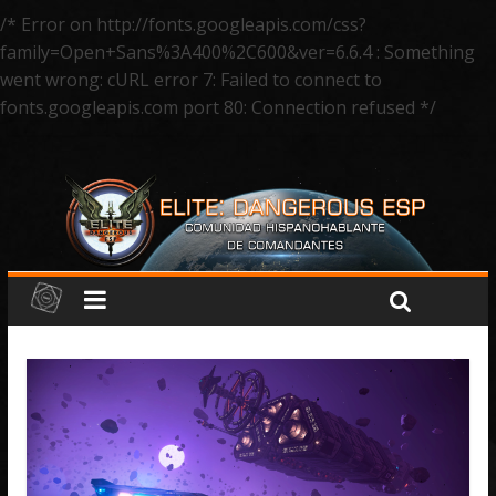
/* Error on http://fonts.googleapis.com/css?
family=Open+Sans%3A400%2C600&ver=6.6.4 : Something
went wrong: cURL error 7: Failed to connect to
fonts.googleapis.com port 80: Connection refused */