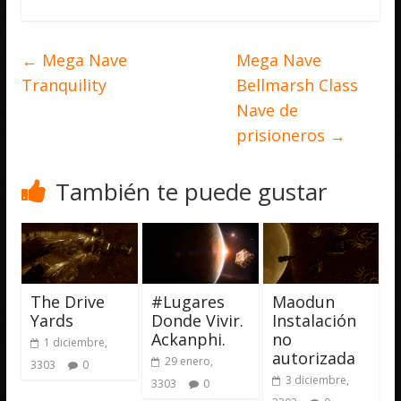
←
Mega Nave
Mega Nave
Tranquility
Bellmarsh Class
Nave de
prisioneros
→
También te puede gustar
The Drive
#Lugares
Maodun
Yards
Donde Vivir.
Instalación
Ackanphi.
no
1 diciembre,
autorizada
29 enero,
3303
0
3 diciembre,
3303
0