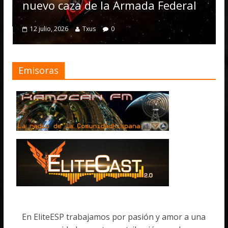
nu
nuevo caza de la Armada Federal
4 
12 julio, 2026
Txus
0
Emisoras
En EliteESP trabajamos por pasión y amor a una