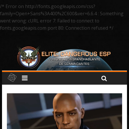
/* Error on http://fonts.googleapis.com/css?
family=Open+Sans%3A400%2C600&ver=6.6.4 : Something
went wrong: cURL error 7: Failed to connect to
fonts.googleapis.com port 80: Connection refused */