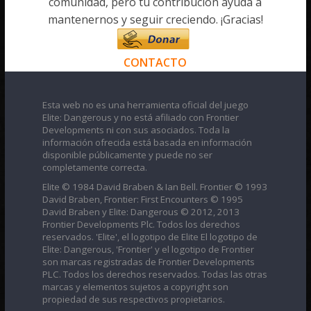
comunidad, pero tu contribución ayuda a
mantenernos y seguir creciendo. ¡Gracias!
CONTACTO
Esta web no es una herramienta oficial del juego
Elite: Dangerous y no está afiliado con Frontier
Developments ni con sus asociados. Toda la
información ofrecida está basada en información
disponible públicamente y puede no ser
completamente correcta.
Elite © 1984 David Braben & Ian Bell. Frontier © 1993
David Braben, Frontier: First Encounters © 1995
David Braben y Elite: Dangerous © 2012, 2013
Frontier Developments Plc. Todos los derechos
reservados. 'Elite', el logotipo de Elite El logotipo de
Elite: Dangerous, 'Frontier' y el logotipo de Frontier
son marcas registradas de Frontier Developments
PLC. Todos los derechos reservados. Todas las otras
marcas y elementos sujetos a copyright son
propiedad de sus respectivos propietarios.