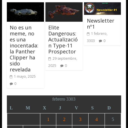
Newsletter
nº1
No es un
Elite
meme, no
Dangerous:
1 febrero,
es una
Actualizació
3303
0
inocentada:
n Type-11
la Panther
Prospector
Clipper ha
29 septiembre,
sido
2025
0
revelada
1 mayo, 2025
0
febrero 3303
L
M
X
J
V
S
D
1
2
3
4
5