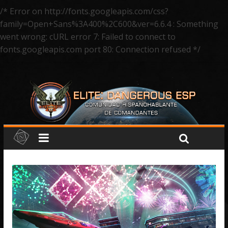
/* Error on http://fonts.googleapis.com/css?
family=Open+Sans%3A400%2C600&ver=6.6.4 : Something
went wrong: cURL error 7: Failed to connect to
fonts.googleapis.com port 80: Connection refused */