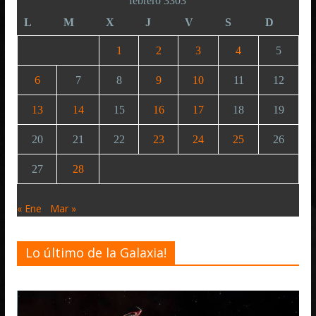
febrero 3303
L
M
X
J
V
S
D
1
2
3
4
5
6
7
8
9
10
11
12
13
14
15
16
17
18
19
20
21
22
23
24
25
26
27
28
« Ene
Mar »
Lo último de la Galaxia!
Desa