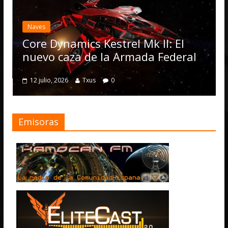
Eli
act
Naves
Ope
Core Dynamics Kestrel Mk II: El
nu
nuevo caza de la Armada Federal
4 j
12 julio, 2026
Txus
0
Emisoras