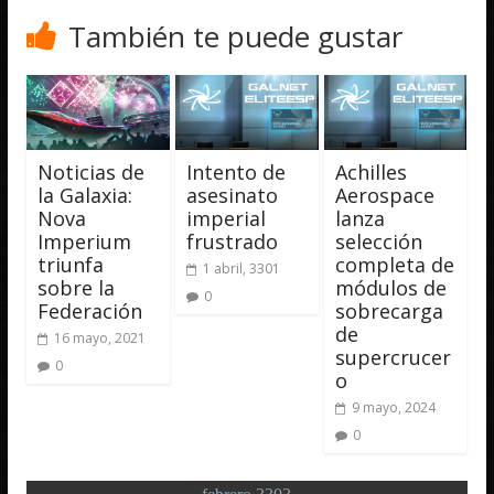
También te puede gustar
Noticias de
Intento de
Achilles
la Galaxia:
asesinato
Aerospace
Nova
imperial
lanza
Imperium
frustrado
selección
triunfa
completa de
1 abril, 3301
sobre la
módulos de
0
Federación
sobrecarga
de
16 mayo, 2021
supercrucer
0
o
9 mayo, 2024
0