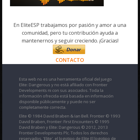
En EliteESP trabajamos por pasión y amor a una
comunidad, pero tu contribución ayuda a
mantenernos y seguir creciendo. ¡Gracias!
CONTACTO
Esta web no es una herramienta oficial del juego
Elite: Dangerous y no está afiliado con Frontier
Developments ni con sus asociados. Toda la
información ofrecida está basada en información
disponible públicamente y puede no ser
completamente correcta.
Elite © 1984 David Braben & Ian Bell. Frontier © 1993
David Braben, Frontier: First Encounters © 1995
David Braben y Elite: Dangerous © 2012, 2013
Frontier Developments Plc. Todos los derechos
reservados. 'Elite', el logotipo de Elite El logotipo de