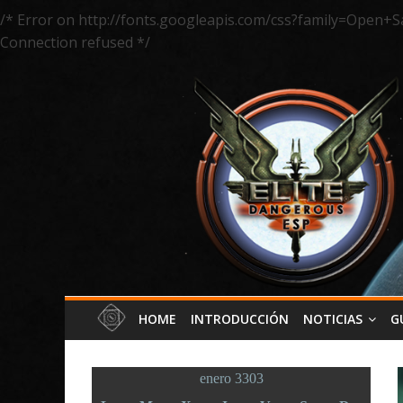
/* Error on http://fonts.googleapis.com/css?family=Open+S
Connection refused */
HOME
INTRODUCCIÓN
NOTICIAS
G
enero 3303