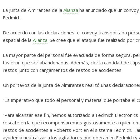
el vehículo
Desarrollo
Noticias
La Junta de Almirantes de la
Alianza
ha anunciado que un convoy 
osas
Diario de Desarrollo de
Fedmich.
Mayo de 2026
De acuerdo con las declaraciones, el convoy transportaba perso
0
28 mayo, 2026
Txus
0
espacial de la
Alianza
. Se cree que el ataque fue realizado por 
La mayor parte del personal fue evacuada de forma segura, pe
tuvieron que ser abandonadas. Además, cierta cantidad de cáps
restos junto con cargamentos de restos de accidentes.
Un portavoz de la Junta de Almirantes realizó unas declaracione
“Es imperativo que todo el personal y material que portaba el 
“Para alcanzar ese fin, hemos autorizado a Fedmich Electronics
rescate en la que recompensaremos gustosamente a quien ent
restos de accidentes a Roberts Port en el sistema Fedmich. T
ayuden a neutralizar a los agitadores que operan en Fedmich y 