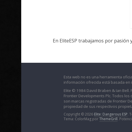
En EliteESP trabajamos por pasión 
Esta web no es una herramienta oficia
información ofrecida está basada en 
Elite © 1984 David Braben & Ian Bell.
Frontier Developments Plc. Todos los der
son marcas registradas de Frontier D
propiedad de sus respectivos propieta
Copyright © 2026
Elite: Dangerous ESP
. 
Tema: ColorMag por
ThemeGrill
. Potenc