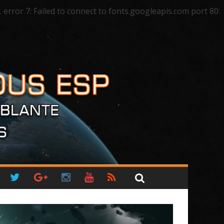
ror 7: Failed to connect to fonts.googleapis.com port 80: