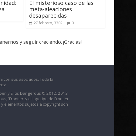
nidad:
El misterioso caso de las
za
meta-aleaciones
desaparecidas
27 febrero, 3302
0
ernos y seguir creciendo. ¡Gracias!
ni con sus asociados. Toda la
cta.
raben y Elite: Dangerous © 2012, 2013
us, 'Frontier' y el logotipo de Frontier
 y elementos sujetos a copyright son