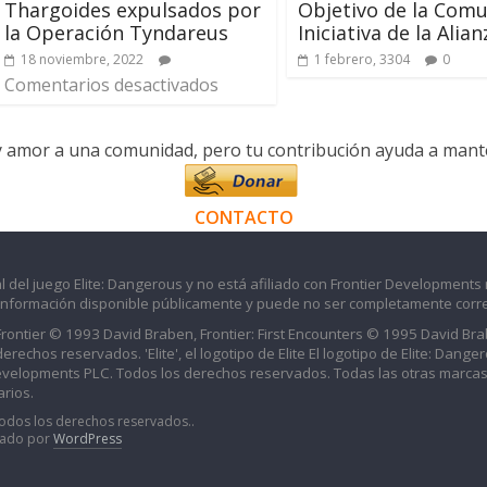
Thargoides expulsados por
Objetivo de la Comu
la Operación Tyndareus
Iniciativa de la Alian
18 noviembre, 2022
1 febrero, 3304
0
Comentarios desactivados
y amor a una comunidad, pero tu contribución ayuda a manten
CONTACTO
l del juego Elite: Dangerous y no está afiliado con Frontier Developments 
información disponible públicamente y puede no ser completamente corre
 Frontier © 1993 David Braben, Frontier: First Encounters © 1995 David B
echos reservados. 'Elite', el logotipo de Elite El logotipo de Elite: Dangero
evelopments PLC. Todos los derechos reservados. Todas las otras marcas
rios.
Todos los derechos reservados..
iado por
WordPress