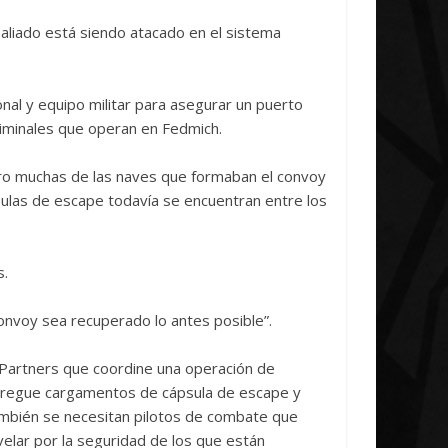
Radicoida Unica Research
investigació
aliado está siendo atacado en el sistema
Initiative Concludes
Unica
14 abril, 2026
Txus
0
7 abril, 2026
Tx
nal y equipo militar para asegurar un puerto
criminales que operan en Fedmich.
ro muchas de las naves que formaban el convoy
ulas de escape todavía se encuentran entre los
s.
convoy sea recuperado lo antes posible”.
 Partners que coordine una operación de
regue cargamentos de cápsula de escape y
ambién se necesitan pilotos de combate que
velar por la seguridad de los que están