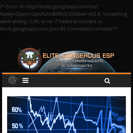
/* Error on http://fonts.googleapis.com/css?
family=Open+Sans%3A400%2C600&ver=6.6.4 : Something
went wrong: cURL error 7: Failed to connect to
fonts.googleapis.com port 80: Connection refused */