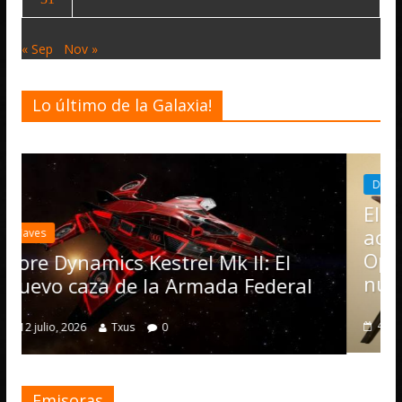
« Sep
Nov »
Lo último de la Galaxia!
Desarrollo
Noticias
Elite Dangerous recibe la
actualización 4.4.0: llegan 
Operations, el vehículo No
Mk II: El
numerosas mejoras
da Federal
4 julio, 2026
Txus
0
Emisoras