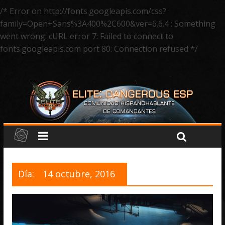
/* Error on http://fonts.googleapis.com/css?
family=Open+Sans%3A400%2C600&ver=6.6.4 : Something
went wrong: cURL error 7: Failed to connect to
fonts.googleapis.com port 80: Connection refused */
Día:
14 octubre, 2016