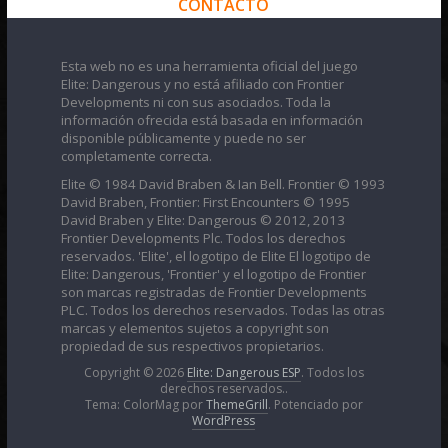
CONTACTO
Esta web no es una herramienta oficial del juego
Elite: Dangerous y no está afiliado con Frontier
Developments ni con sus asociados. Toda la
información ofrecida está basada en información
disponible públicamente y puede no ser
completamente correcta.
Elite © 1984 David Braben & Ian Bell. Frontier © 1993
David Braben, Frontier: First Encounters © 1995
David Braben y Elite: Dangerous © 2012, 2013
Frontier Developments Plc. Todos los derechos
reservados. 'Elite', el logotipo de Elite El logotipo de
Elite: Dangerous, 'Frontier' y el logotipo de Frontier
son marcas registradas de Frontier Developments
PLC. Todos los derechos reservados. Todas las otras
marcas y elementos sujetos a copyright son
propiedad de sus respectivos propietarios.
Copyright © 2026
Elite: Dangerous ESP
. Todos los
derechos reservados..
Tema: ColorMag por
ThemeGrill
. Potenciado por
WordPress