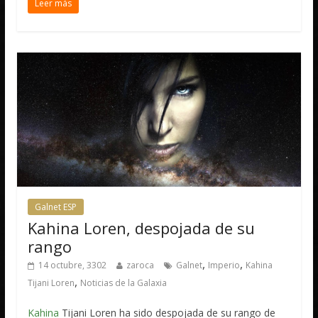
Leer más
Galnet ESP
Kahina Loren, despojada de su
rango
,
,
14 octubre, 3302
zaroca
Galnet
Imperio
Kahina
,
Tijani Loren
Noticias de la Galaxia
Kahina
Tijani Loren ha sido despojada de su rango de