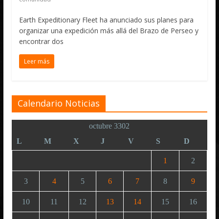
Earth Expeditionary Fleet ha anunciado sus planes para
organizar una expedición más allá del Brazo de Perseo y
encontrar dos
Leer más
Calendario Noticias
octubre 3302
L
M
X
J
V
S
D
1
2
3
4
5
6
7
8
9
10
11
12
13
14
15
16