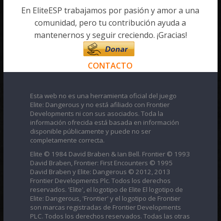
En EliteESP trabajamos por pasión y amor a una
comunidad, pero tu contribución ayuda a
mantenernos y seguir creciendo. ¡Gracias!
CONTACTO
Esta web no es una herramienta oficial del juego
Elite: Dangerous y no está afiliado con Frontier
Developments ni con sus asociados. Toda la
información ofrecida está basada en información
disponible públicamente y puede no ser
completamente correcta.
Elite © 1984 David Braben & Ian Bell. Frontier © 1993
David Braben, Frontier: First Encounters © 1995
David Braben y Elite: Dangerous © 2012, 2013
Frontier Developments Plc. Todos los derechos
reservados. 'Elite', el logotipo de Elite El logotipo de
Elite: Dangerous, 'Frontier' y el logotipo de Frontier
son marcas registradas de Frontier Developments
PLC. Todos los derechos reservados. Todas las otras