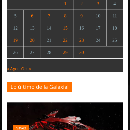
1
2
3
4
5
6
7
8
9
10
11
12
13
14
15
16
17
18
19
20
21
22
23
24
25
26
27
28
29
30
« Ago
Oct »
Lo último de la Galaxia!
De
El
ac
Naves