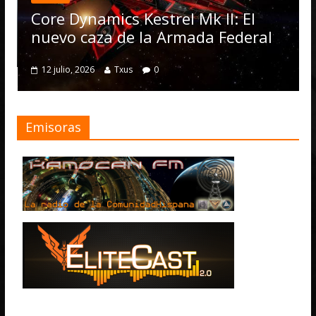
Op
Core Dynamics Kestrel Mk II: El
nu
nuevo caza de la Armada Federal
4
12 julio, 2026
Txus
0
Emisoras