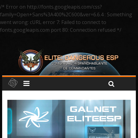
/* Error on http://fonts.googleapis.com/css?
family=Open+Sans%3A400%2C600&ver=6.6.4 : Something
went wrong: cURL error 7: Failed to connect to
fonts.googleapis.com port 80: Connection refused */