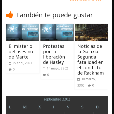
También te puede gustar
El misterio
Protestas
Noticias de
del asesino
por la
la Galaxia:
de Marte
liberación
Segunda
de Hasley
fatalidad en
25 abril, 2023
el conflicto
14 mayo, 3302
0
de Rackham
0
30 marzo,
3305
0
septiembre 3302
L
M
X
J
V
S
D