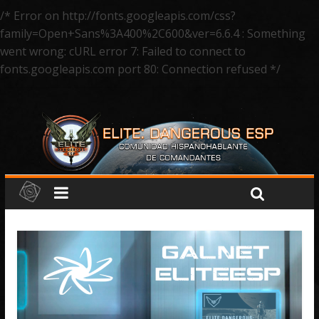
/* Error on http://fonts.googleapis.com/css?
family=Open+Sans%3A400%2C600&ver=6.6.4 : Something
went wrong: cURL error 7: Failed to connect to
fonts.googleapis.com port 80: Connection refused */