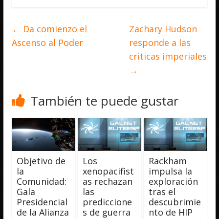
←
Da comienzo el
Zachary Hudson
Ascenso al Poder
responde a las
criticas imperiales
→
También te puede gustar
Objetivo de
Los
Rackham
la
xenopacifist
impulsa la
Comunidad:
as rechazan
exploración
Gala
las
tras el
Presidencial
prediccione
descubrimie
de la Alianza
s de guerra
nto de HIP