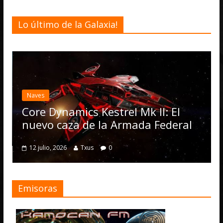
Lo último de la Galaxia!
Desarrollo
Noticias
Elite Dangerou
actualización 4
Operations, el
ics Kestrel Mk II: El
numerosas me
a de la Armada Federal
4 julio, 2026
Txus
Txus
0
Emisoras