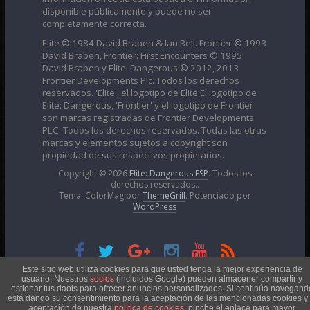
disponible públicamente y puede no ser
completamente correcta.
Elite © 1984 David Braben & Ian Bell. Frontier © 1993
David Braben, Frontier: First Encounters © 1995
David Braben y Elite: Dangerous © 2012, 2013
Frontier Developments Plc. Todos los derechos
reservados. 'Elite', el logotipo de Elite El logotipo de
Elite: Dangerous, 'Frontier' y el logotipo de Frontier
son marcas registradas de Frontier Developments
PLC. Todos los derechos reservados. Todas las otras
marcas y elementos sujetos a copyright son
propiedad de sus respectivos propietarios.
Copyright © 2026
Elite: Dangerous ESP
. Todos los
derechos reservados..
Tema: ColorMag por
ThemeGrill
. Potenciado por
WordPress
Esta obra está bajo una
Licencia Creative Commons
Este sitio web utiliza cookies para que usted tenga la mejor experiencia de
usuario. Nuestros
socios
(incluidos Google) pueden almacener compartir y
estionar tus daots para ofrecer anuncios personalizados. Si continúa navegand
está dando su consentimiento para la aceptación de las mencionadas cookies y 
Atribución-NoComercial 4.0 Internacional
aceptación de nuestra
política de cookies
, pinche el enlace para mayor