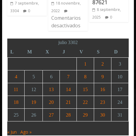
87621
7 septiembre,
18 noviembre,
8 septiembre,
3304
0
2022
Comentarios
2025
0
desactivados
julio 3302
L
M
X
J
V
S
D
1
2
3
4
5
6
7
8
9
10
11
12
13
14
15
16
17
18
19
20
21
22
23
24
25
26
27
28
29
30
31
« Jun
Ago »