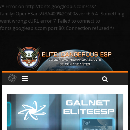
/* Error on http://fonts.googleapis.com/css?
family=Open+Sans%3A400%2C600&ver=6.6.4 : Something
went wrong: cURL error 7: Failed to connect to
fonts.googleapis.com port 80: Connection refused */