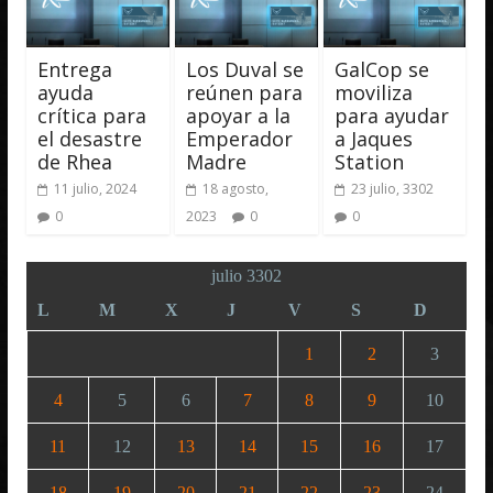
Entrega
Los Duval se
GalCop se
ayuda
reúnen para
moviliza
crítica para
apoyar a la
para ayudar
el desastre
Emperador
a Jaques
de Rhea
Madre
Station
11 julio, 2024
18 agosto,
23 julio, 3302
0
2023
0
0
julio 3302
L
M
X
J
V
S
D
1
2
3
4
5
6
7
8
9
10
11
12
13
14
15
16
17
18
19
20
21
22
23
24