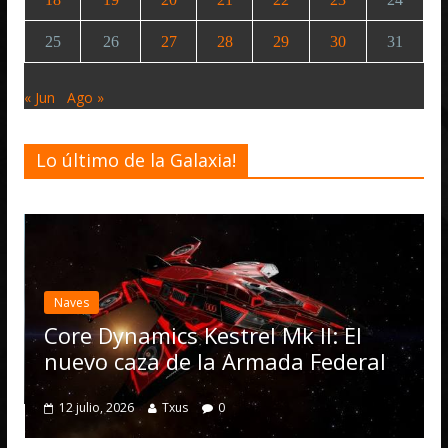
25
26
27
28
29
30
31
« Jun
Ago »
Lo último de la Galaxia!
Desarrollo
Noticias
Elite Dangerou
actualización 4
Operations, el
ics Kestrel Mk II: El
numerosas me
a de la Armada Federal
4 julio, 2026
Txus
Txus
0