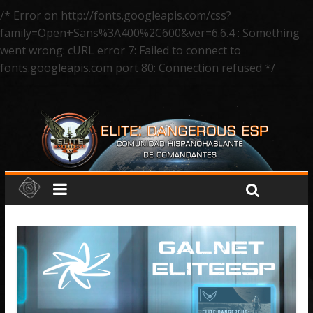
/* Error on http://fonts.googleapis.com/css?
family=Open+Sans%3A400%2C600&ver=6.6.4 : Something
went wrong: cURL error 7: Failed to connect to
fonts.googleapis.com port 80: Connection refused */