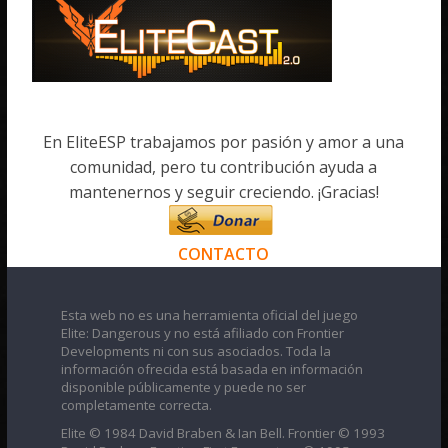
En EliteESP trabajamos por pasión y amor a una
comunidad, pero tu contribución ayuda a
mantenernos y seguir creciendo. ¡Gracias!
CONTACTO
Esta web no es una herramienta oficial del juego
Elite: Dangerous y no está afiliado con Frontier
Developments ni con sus asociados. Toda la
información ofrecida está basada en información
disponible públicamente y puede no ser
completamente correcta.
Elite © 1984 David Braben & Ian Bell. Frontier © 1993