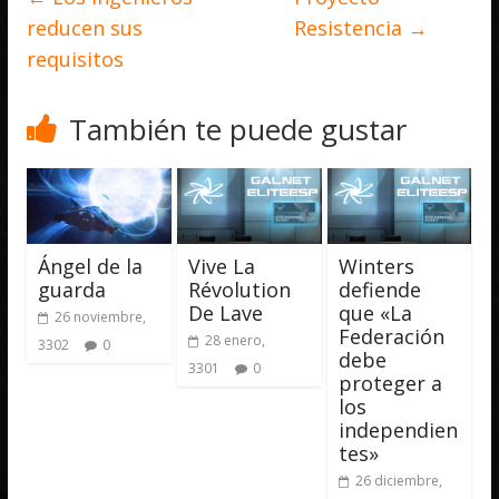
reducen sus
Resistencia
→
requisitos
También te puede gustar
Ángel de la
Vive La
Winters
guarda
Révolution
defiende
De Lave
que «La
26 noviembre,
Federación
28 enero,
3302
0
debe
3301
0
proteger a
los
independien
tes»
26 diciembre,