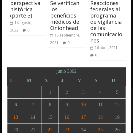
perspectiva
Se verifican
Reacciones
histórica
los
federales al
(parte 3)
beneficios
programa
médicos de
de vigilancia
14 agosto,
Onionhead
de las
2022
0
comunicacio
15 septiembre,
nes
2021
0
16 abril, 2021
0
junio 3302
L
M
X
J
V
S
D
1
2
3
4
5
6
7
8
9
10
11
12
13
14
15
16
17
18
19
20
21
22
23
24
25
26