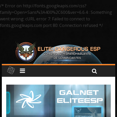
/* Error on http://fonts.googleapis.com/css?
family=Open+Sans%3A400%2C600&ver=6.6.4 : Something
went wrong: cURL error 7: Failed to connect to
fonts.googleapis.com port 80: Connection refused */