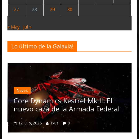
27
28
29
30
« May
Jul »
Lo último de la Galaxia!
Desarrollo
Elite D
actuali
ves
Operat
re Dynamics Kestrel Mk II: El
numero
evo caza de la Armada Federal
4 julio, 20
2 julio, 2026
Txus
0