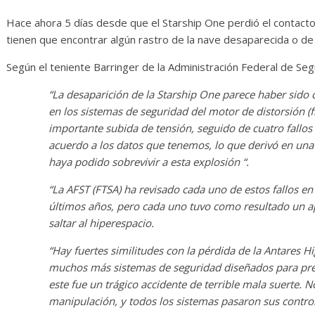
merosas
Diario de Desarrollo de
Mayo de 2026
Hace ahora 5 días desde que el Starship One perdió el contacto
tienen que encontrar algún rastro de la nave desaparecida o de s
us
0
28 mayo, 2026
Txus
0
Según el teniente Barringer de la Administración Federal de Se
“La desaparición de la Starship One parece haber sid
en los sistemas de seguridad del motor de distorsión (
importante subida de tensión, seguido de cuatro fallos
acuerdo a los datos que tenemos, lo que derivó en una
haya podido sobrevivir a esta explosión “.
“La AFST (FTSA) ha revisado cada uno de estos fallos en
últimos años, pero cada uno tuvo como resultado un a
saltar al hiperespacio.
“Hay fuertes similitudes con la pérdida de la Antares 
muchos más sistemas de seguridad diseñados para prev
este fue un trágico accidente de terrible mala suerte
manipulación, y todos los sistemas pasaron sus control