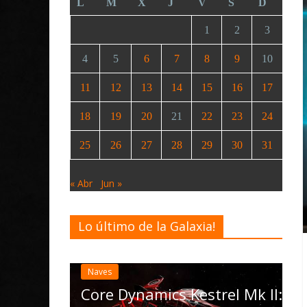
L
M
X
J
V
S
D
1
2
3
4
5
6
7
8
9
10
11
12
13
14
15
16
17
18
19
20
21
22
23
24
25
26
27
28
29
30
31
« Abr
Jun »
Lo último de la Galaxia!
Desarrollo
Notic
Elite Danger
actualizació
Naves
las Operatio
Core Dynamics Kestrel Mk II: