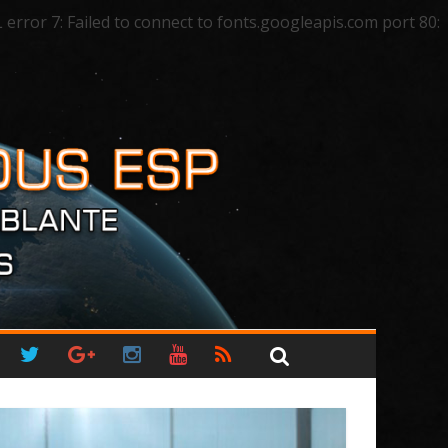
ror 7: Failed to connect to fonts.googleapis.com port 80: