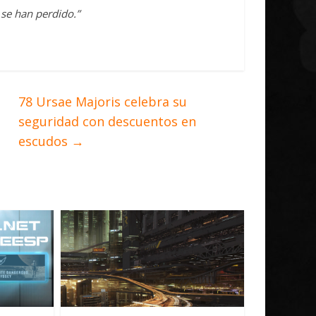
 se han perdido.”
78 Ursae Majoris celebra su
seguridad con descuentos en
escudos
→