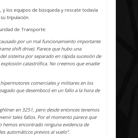
Initiative Concludes
Unica
, y los equipos de búsqueda y rescate todavía
14 abril, 2026
Txus
0
7 abril, 2026
u tripulación.
guridad de Transporte:
o causado por un mal funcionamiento importante
frame shift drive). Parece que hubo una
 del sistema por separado en rápida sucesión de
 explosión catastrófica. No creemos que enadie
 hipermotores comerciales y militares en los
pagado que desembocó en un fallo a la hora de
Highliner en 3251, pero desde entonces tenemos
enir tales fallos. Por el momento parece que
. No hemos encontrado ninguna evidencia de
es automáticos previos al vuelo”.