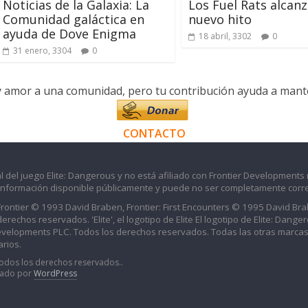
Noticias de la Galaxia: La
Los Fuel Rats alcan
Comunidad galáctica en
nuevo hito
ayuda de Dove Enigma
18 abril, 3302
0
31 enero, 3304
0
y amor a una comunidad, pero tu contribución ayuda a manten
CONTACTO
l del juego Elite: Dangerous y no está afiliado con Frontier Developments 
información disponible públicamente y puede no ser completamente corre
 Frontier © 1993 David Braben, Frontier: First Encounters © 1995 David B
echos reservados. 'Elite', el logotipo de Elite El logotipo de Elite: Dangero
evelopments PLC. Todos los derechos reservados. Todas las otras marcas
rios.
Todos los derechos reservados..
iado por
WordPress