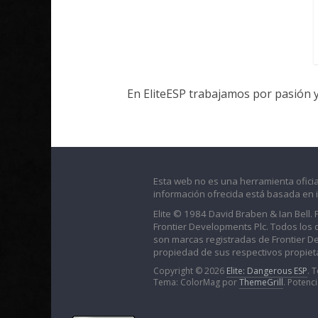
En EliteESP trabajamos por pasión 
Esta web no es una herramienta oficia
información ofrecida está basada en 
Elite © 1984 David Braben & Ian Bell.
Frontier Developments Plc. Todos los der
son marcas registradas de Frontier D
propiedad de sus respectivos propieta
Copyright © 2026
Elite: Dangerous ESP
. 
Tema: ColorMag por
ThemeGrill
. Potenc