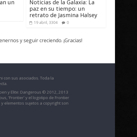
zan un
Noticias de la Galaxia: La
paz en su tiempo: un
retrato de Jasmina Halsey
19 abril, 3304
0
ernos y seguir creciendo. ¡Gracias!
ni con sus asociados. Toda la
cta.
raben y Elite: Dangerous © 2012, 2013
us, 'Frontier' y el logotipo de Frontier
 y elementos sujetos a copyright son