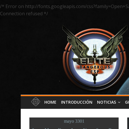
/* Error on http://fonts.googleapis.com/css?family=Open+S
Connection refused */
HOME
INTRODUCCIÓN
NOTICIAS
G
mayo 3301