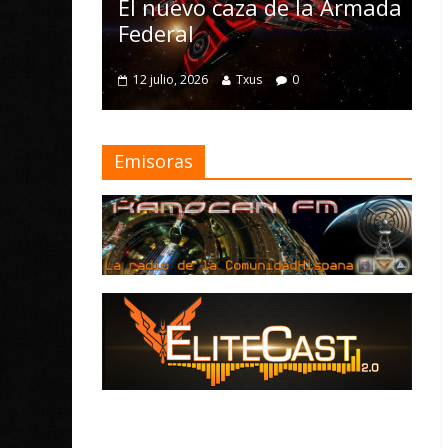
Nomad y nu
El nuevo caza de la Armada
mejoras
Federal
4 julio, 2026
Tx
12 julio, 2026
Txus
0
Emisoras