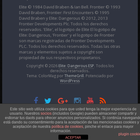
Elite © 1984 David Braben & Ian Bell. Frontier © 1993
David Braben, Frontier: First Encounters © 1995
David Braben y Elite: Dangerous © 2012, 2013
Frontier Developments Plc. Todos los derechos
reservados. 'Elite', el logotipo de Elite El logotipo de
Elite: Dangerous, 'Frontier' y el logotipo de Frontier
son marcas registradas de Frontier Developments
PLC. Todos los derechos reservados. Todas las otras
marcas y elementos sujetos a copyright son
propiedad de sus respectivos propietarios.
Copyright © 2026
Elite: Dangerous ESP
. Todos los
derechos reservados..
Tema: ColorMag por
ThemeGrill
. Potenciado por
WordPress
Esta obra está bajo una
Licencia Creative Commons
Este sitio web utiliza cookies para que usted tenga la mejor experiencia de
usuario. Nuestros
socios
(incluidos Google) pueden almacener compartir y
estionar tus daots para ofrecer anuncios personalizados. Si continúa navegand
está dando su consentimiento para la aceptación de las mencionadas cookies y 
Atribución-NoComercial 4.0 Internacional
aceptación de nuestra
política de cookies
, pinche el enlace para mayor
información.
plugin cooki
ACEPTAR