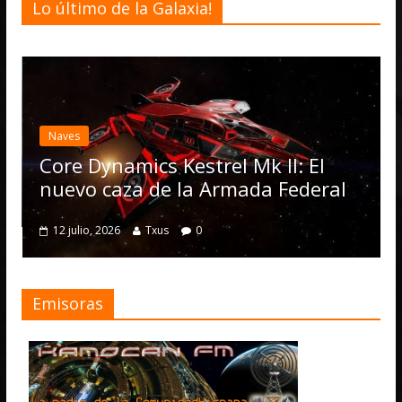
Lo último de la Galaxia!
Desarrollo
Elite Da
actualiza
s
Operatio
 Dynamics Kestrel Mk II: El
numeros
vo caza de la Armada Federal
4 julio, 2026
lio, 2026
Txus
0
Emisoras