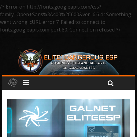
/* Error on http://fonts.googleapis.com/css?
family=Open+Sans%3A400%2C600&ver=6.6.4 : Something
went wrong: cURL error 7: Failed to connect to
fonts.googleapis.com port 80: Connection refused */