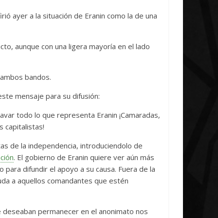
iative Concludes
Unica
irió ayer a la situación de Eranin como la de una
ril, 2026
Txus
0
7 abril, 2026
Txus
0
to, aunque con una ligera mayoría en el lado
e ambos bandos.
este mensaje para su difusión:
avar todo lo que representa Eranin ¡Camaradas,
 capitalistas!
tas de la independencia, introduciendolo de
ción
. El gobierno de Eranin quiere ver aún más
 para difundir el apoyo a su causa. Fuera de la
yuda a aquellos comandantes que estén
 deseaban permanecer en el anonimato nos