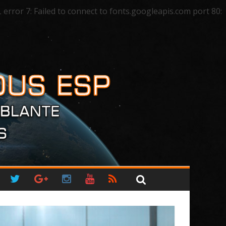
ror 7: Failed to connect to fonts.googleapis.com port 80: