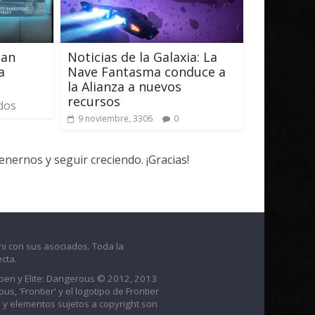
can
Noticias de la Galaxia: La
a
Nave Fantasma conduce a
la Alianza a nuevos
recursos
dos
9 noviembre, 3306
0
ernos y seguir creciendo. ¡Gracias!
ni con sus asociados. Toda la
cta.
raben y Elite: Dangerous © 2012, 2013
us, 'Frontier' y el logotipo de Frontier
 y elementos sujetos a copyright son