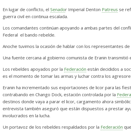
Diario de Desarrollo de
Init
Mayo de 2026
En lugar de conflicto, el
Senado
r Imperial Denton
Patreus
se ref
14 ab
guerra civil en continua escalada.
28 mayo, 2026
Txus
0
Los comandantes continúan apoyando a ambas partes del conflic
Federal  el bando rebelde.
Anoche tuvimos la ocasión de hablar con los representantes d
Una fuente cercana al gobierno comunista de Eranin transmitió 
Los rebeldes apoyados por la
Federación
están decididos a soc
es el momento de tomar las armas y luchar contra los agresores
Eranin ha incrementado sus exportaciones de licor para las fies
contrabando en Chango Dock, estación controlada por la
Federa
destinos donde vaya a parar el licor, cargamento ahora simbólico
entrevista también aseguró que están dispuestos a prestar a
involucrados en la lucha.
Un portavoz de los rebeldes respaldados por la
Federación
que