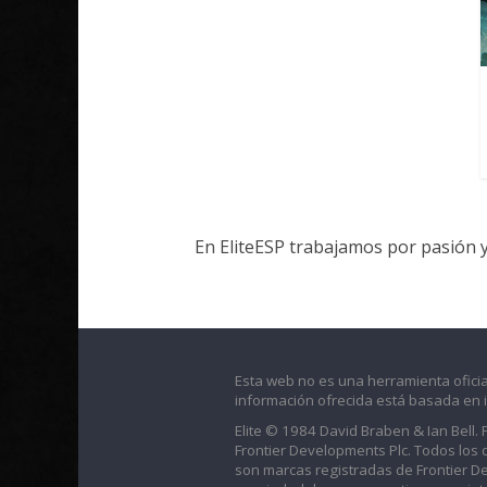
En EliteESP trabajamos por pasión 
Esta web no es una herramienta oficia
información ofrecida está basada en 
Elite © 1984 David Braben & Ian Bell.
Frontier Developments Plc. Todos los der
son marcas registradas de Frontier D