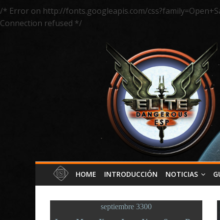
/* Error on http://fonts.googleapis.com/css?family=Open+S
Connection refused */
HOME
INTRODUCCIÓN
NOTICIAS
G
septiembre 3300