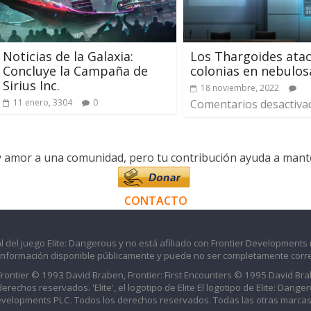
Noticias de la Galaxia:
Los Thargoides ata
Concluye la Campaña de
colonias en nebulos
Sirius Inc.
18 noviembre, 2022
11 enero, 3304
0
Comentarios desactiva
y amor a una comunidad, pero tu contribución ayuda a manten
CONTACTO
l del juego Elite: Dangerous y no está afiliado con Frontier Developments 
información disponible públicamente y puede no ser completamente corre
 Frontier © 1993 David Braben, Frontier: First Encounters © 1995 David B
echos reservados. 'Elite', el logotipo de Elite El logotipo de Elite: Dangero
evelopments PLC. Todos los derechos reservados. Todas las otras marcas