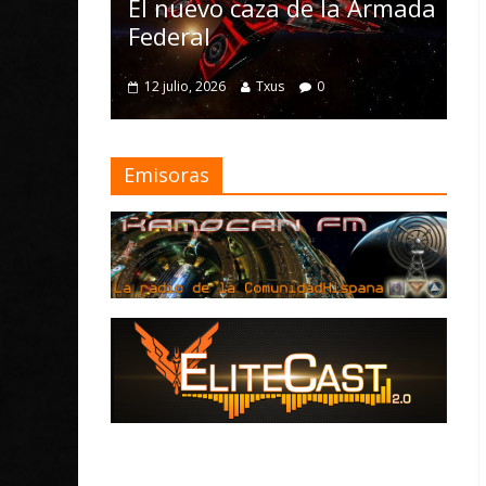
Nomad y numerosas
o caza de la Armada
mejoras
4 julio, 2026
Txus
0
026
Txus
0
Emisoras