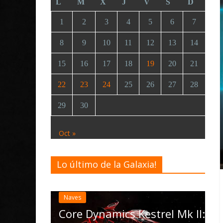
L
M
X
J
V
S
D
1
2
3
4
5
6
7
8
9
10
11
12
13
14
15
16
17
18
19
20
21
22
23
24
25
26
27
28
29
30
Oct »
Lo último de la Galaxia!
Desarrollo
Noticias
Elite Dangerous reci
actualización 4.4.0: 
las Operations, el ve
namics Kestrel Mk II: