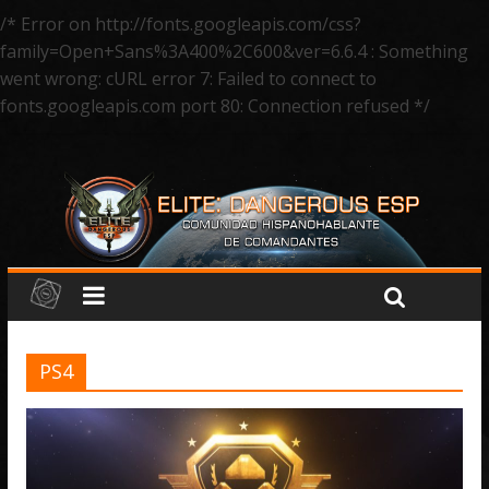
/* Error on http://fonts.googleapis.com/css?
family=Open+Sans%3A400%2C600&ver=6.6.4 : Something
went wrong: cURL error 7: Failed to connect to
fonts.googleapis.com port 80: Connection refused */
PS4