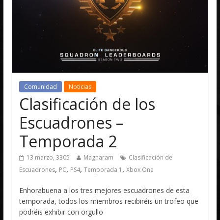
Comunidad
Noticias
Clasificación de los
Escuadrones –
Temporada 2
13 marzo, 3305
Magnaram
Clasificación de
,
,
,
,
Escuadrones
PC
PS4
Temporada 1
Xbox One
Enhorabuena a los tres mejores escuadrones de esta
temporada, todos los miembros recibiréis un trofeo que
podréis exhibir con orgullo