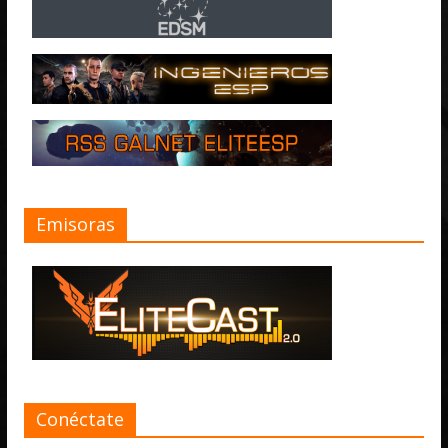
Emisoras
Conéctate