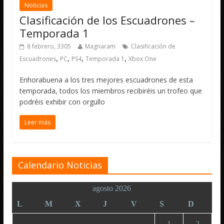
Noticias
Clasificación de los Escuadrones –
Temporada 1
8 febrero, 3305
Magnaram
Clasificación de
,
,
,
,
Escuadrones
PC
PS4
Temporada 1
Xbox One
Enhorabuena a los tres mejores escuadrones de esta
temporada, todos los miembros recibiréis un trofeo que
podréis exhibir con orgullo
Leer más
Calendario Noticias
agosto 2026
L
M
X
J
V
S
D
1
2