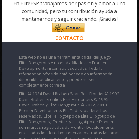
En EliteESP trabajamos por pasión y amor a una
comunidad, pero tu contribución ayuda a
mantenernos y seguir creciendo. ¡Gracias!
CONTACTO
Esta web no es una herramienta oficial del juego
Elite: Dangerous y no está afiliado con Frontier
Developments ni con sus asociados. Toda la
información ofrecida está basada en información
disponible públicamente y puede no ser
completamente correcta.
Elite © 1984 David Braben & Ian Bell. Frontier © 1993
David Braben, Frontier: First Encounters © 1995
David Braben y Elite: Dangerous © 2012, 2013
Frontier Developments Plc. Todos los derechos
reservados. 'Elite', el logotipo de Elite El logotipo de
Elite: Dangerous, 'Frontier' y el logotipo de Frontier
son marcas registradas de Frontier Developments
PLC. Todos los derechos reservados. Todas las otras
marcas y elementos sujetos a copyright son