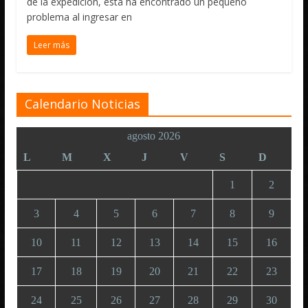
de la expedición, esta ha encontrado un pequeño
problema al ingresar en
Leer más
Calendario Noticias
agosto 2026
L
M
X
J
V
S
D
1
2
3
4
5
6
7
8
9
10
11
12
13
14
15
16
17
18
19
20
21
22
23
24
25
26
27
28
29
30