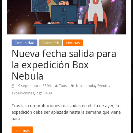
Comunidad
Galnet ESP
Noticias
Nueva fecha salida para
la expedición Box
Nebula
,
,
19 septiembre, 3304
Txus
box nebula
Evento
,
expediciones
ngc 6409
Tras las comprobaciones realizadas en el día de ayer, la
expedición debe ser aplazada hasta la semana que viene
para
Leer más