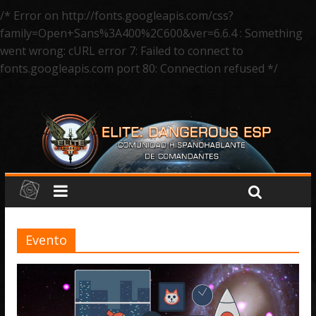
/* Error on http://fonts.googleapis.com/css?
family=Open+Sans%3A400%2C600&ver=6.6.4 : Something
went wrong: cURL error 7: Failed to connect to
fonts.googleapis.com port 80: Connection refused */
Evento