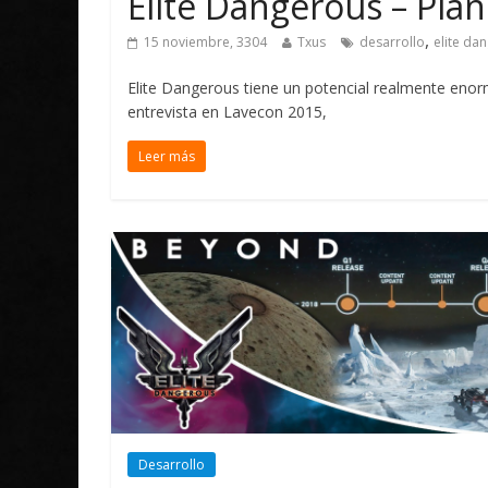
Elite Dangerous – Plan
,
15 noviembre, 3304
Txus
desarrollo
elite da
Elite Dangerous tiene un potencial realmente enor
entrevista en Lavecon 2015,
Leer más
Desarrollo