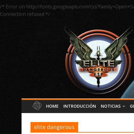
/* Error on http://fonts.googleapis.com/css?family=Open+S
Connection refused */
HOME
INTRODUCCIÓN
NOTICIAS
G
elite dangerous