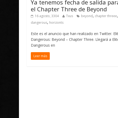
Ya tenemos fecha de salida par
el Chapter Three de Beyond
,
16 agosto, 3304
Txus
beyond
chapter threee
,
dangerous
horizonts
Este es el anuncio que han realizado en Twitter. Eli
Dangerous: Beyond – Chapter Three. Llegará a Elit
Dangerous en
Leer más