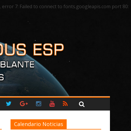
ror 7: Failed to connect to fonts.googleapis.com port 80:
Calendario Noticias