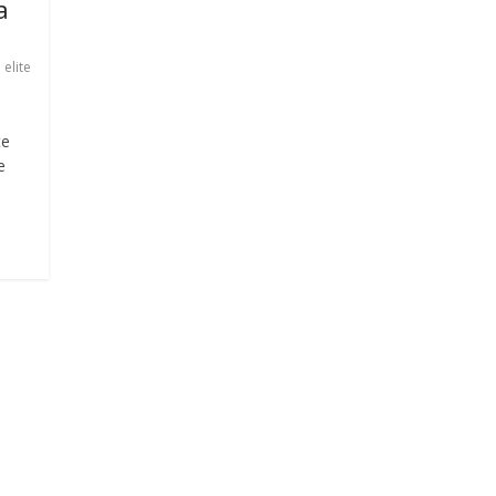
a
,
elite
te
e