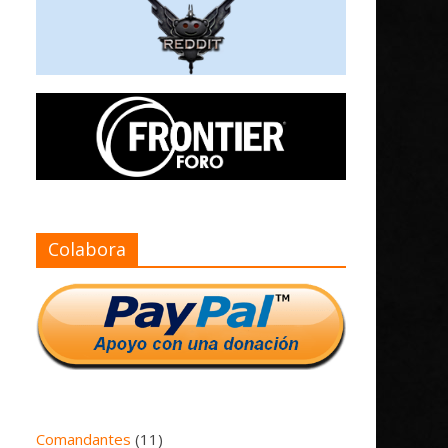
Colabora
Comandantes
(11)