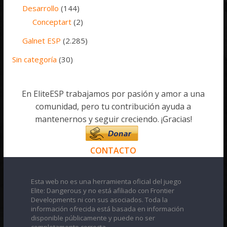
Desarrollo
(144)
Conceptart
(2)
Galnet ESP
(2.285)
Sin categoría
(30)
En EliteESP trabajamos por pasión y amor a una
comunidad, pero tu contribución ayuda a
mantenernos y seguir creciendo. ¡Gracias!
CONTACTO
Esta web no es una herramienta oficial del juego
Elite: Dangerous y no está afiliado con Frontier
Developments ni con sus asociados. Toda la
información ofrecida está basada en información
disponible públicamente y puede no ser