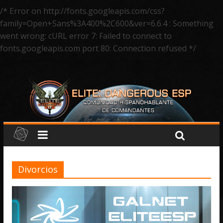
/* Error on http://fonts.googleapis.com/css?
family=Open+Sans%3A400%2C600&ver=6.6.4 : Something
went wrong: cURL error 7: Failed to connect to
fonts.googleapis.com port 80: Connection refused */
Divorcios