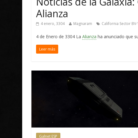
Noticias de la Galaxia
Alianza
4 enero, 3304
Magnaram
California Sector BV-
4 de Enero de 3304 La
Alianza
ha anunciado que su 
Leer más
Galnet ESP