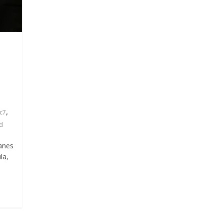
l
,
 c7
d
anes
la,