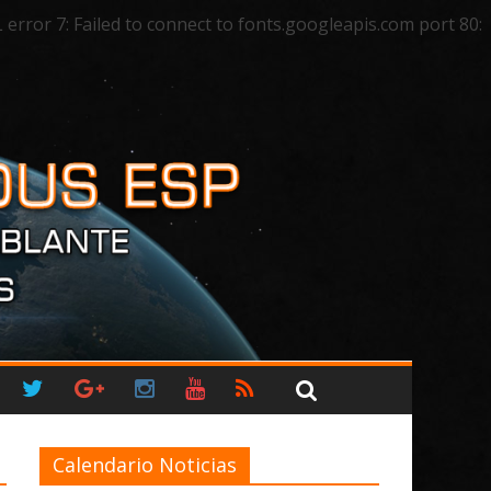
ror 7: Failed to connect to fonts.googleapis.com port 80:
Calendario Noticias