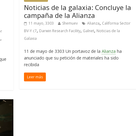
Noticias de la galaxia: Concluye la
campaña de la Alianza
,
11 mayo, 3303
Shemuev
Alianza
California Sector
,
,
,
BV-Y c7
Darwin Research Facility
Galnet
Noticias de la
or
,
Galaxia
a
11 de mayo de 3303 Un portavoz de la
Alianza
ha
anunciado que su petición de materiales ha sido
que
recibida
Leer más