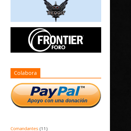
Colabora
Comandantes
(11)