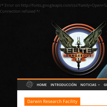
/* Error on http://fonts.googleapis.com/css?family=Open+S
Connection refused */
HOME
INTRODUCCIÓN
NOTICIAS
G
Darwin Research Facility