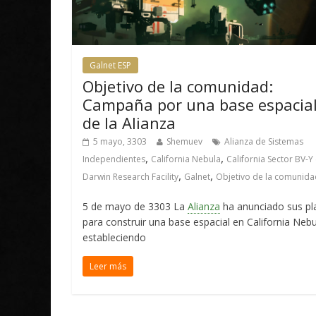
Galnet ESP
Objetivo de la comunidad:
Campaña por una base espacia
de la Alianza
5 mayo, 3303
Shemuev
Alianza de Sistemas
,
,
Independientes
California Nebula
California Sector BV-Y
,
,
Darwin Research Facility
Galnet
Objetivo de la comunida
5 de mayo de 3303 La
Alianza
ha anunciado sus pl
para construir una base espacial en California Nebu
estableciendo
Leer más