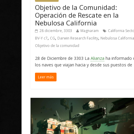
Objetivo de la Comunidad:
Operación de Rescate en la
Nebulosa California
28 diciembre, 3303
Magnaram
California Sect
,
,
,
BV-Y c7
CG
Darwin Research Facility
Nebulosa Californi
Objetivo de la comunidad
28 de Diciembre de 3303 La
Alianza
ha informado 
los naves que viajan hacia y desde sus puestos de
Leer más