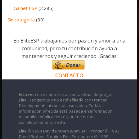
Galnet ESP
(2.285)
Sin categoría
(30)
En EliteESP trabajamos por pasión y amor a una
comunidad, pero tu contribución ayuda a
mantenernos y seguir creciendo. ¡Gracias!
CONTACTO
Esta web no es una herramienta oficial del juego
Elite: Dangerous y no está afiliado con Frontier
Developments ni con sus asociados. Toda la
información ofrecida está basada en información
disponible públicamente y puede no ser
completamente correcta.
Elite © 1984 David Braben & Ian Bell. Frontier © 1993
David Braben, Frontier: First Encounters © 1995