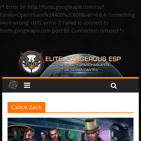
/* Error on http://fonts.googleapis.com/css?
family=Open+Sans%3A400%2C600&ver=6.6.4 : Something
went wrong: cURL error 7: Failed to connect to
fonts.googleapis.com port 80: Connection refused */
Calico Zack