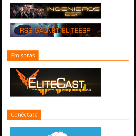
Emisoras
Conéctate