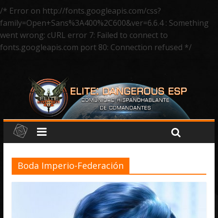
/* Error on http://fonts.googleapis.com/css?
family=Open+Sans%3A400%2C600&ver=6.6.4 : Something
went wrong: cURL error 7: Failed to connect to
fonts.googleapis.com port 80: Connection refused */
Boda Imperio-Federación