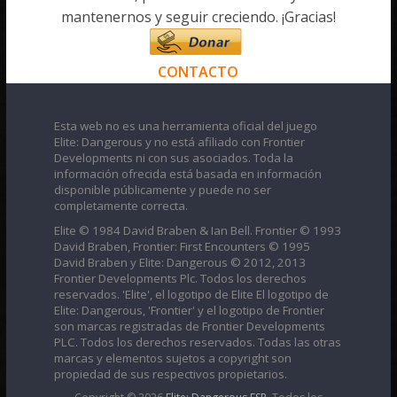
mantenernos y seguir creciendo. ¡Gracias!
CONTACTO
Esta web no es una herramienta oficial del juego
Elite: Dangerous y no está afiliado con Frontier
Developments ni con sus asociados. Toda la
información ofrecida está basada en información
disponible públicamente y puede no ser
completamente correcta.
Elite © 1984 David Braben & Ian Bell. Frontier © 1993
David Braben, Frontier: First Encounters © 1995
David Braben y Elite: Dangerous © 2012, 2013
Frontier Developments Plc. Todos los derechos
reservados. 'Elite', el logotipo de Elite El logotipo de
Elite: Dangerous, 'Frontier' y el logotipo de Frontier
son marcas registradas de Frontier Developments
PLC. Todos los derechos reservados. Todas las otras
marcas y elementos sujetos a copyright son
propiedad de sus respectivos propietarios.