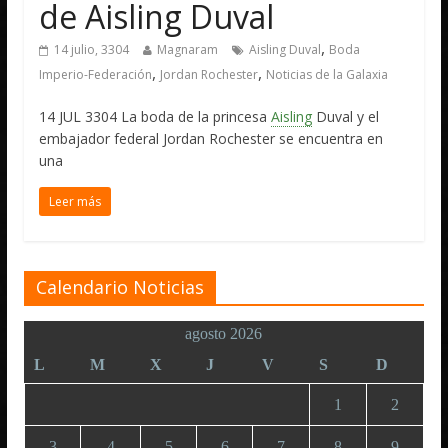
de Aisling Duval
,
14 julio, 3304
Magnaram
Aisling Duval
Boda
,
,
Imperio-Federación
Jordan Rochester
Noticias de la Galaxia
14 JUL 3304 La boda de la princesa
Aisling
Duval y el
embajador federal Jordan Rochester se encuentra en
una
Leer más
Calendario Noticias
agosto 2026
L
M
X
J
V
S
D
1
2
3
4
5
6
7
8
9