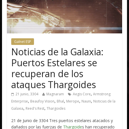
Galnet ESP
Noticias de la Galaxia:
Puertos Estelares se
recuperan de los
ataques Thargoides
,
21 junio, 3304
Magnaram
Aegis Core
Armstrong
,
,
,
,
,
Enterprise
Beaufoy Vision
Bhal
Merope
Nauni
Noticias de la
,
,
Galaxia
Reed's Rest
Thargoides
21 de Junio de 3304 Tres puertos estelares atacados y
dañados por las fuerzas de
Thargoide
s han recuperado