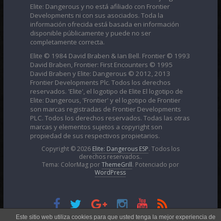
Elite: Dangerous y no está afiliado con Frontier
Developments ni con sus asociados. Toda la
información ofrecida está basada en información
disponible públicamente y puede no ser
completamente correcta.
Elite © 1984 David Braben & Ian Bell. Frontier © 1993
David Braben, Frontier: First Encounters © 1995
David Braben y Elite: Dangerous © 2012, 2013
Frontier Developments Plc. Todos los derechos
reservados. 'Elite', el logotipo de Elite El logotipo de
Elite: Dangerous, 'Frontier' y el logotipo de Frontier
son marcas registradas de Frontier Developments
PLC. Todos los derechos reservados. Todas las otras
marcas y elementos sujetos a copyright son
propiedad de sus respectivos propietarios.
Copyright © 2026
Elite: Dangerous ESP
. Todos los
derechos reservados..
Tema: ColorMag por
ThemeGrill
. Potenciado por
WordPress
Esta obra está bajo una
Licencia Creative Commons
Este sitio web utiliza cookies para que usted tenga la mejor experiencia de