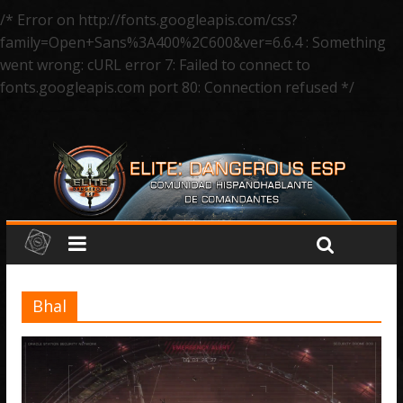
/* Error on http://fonts.googleapis.com/css?
family=Open+Sans%3A400%2C600&ver=6.6.4 : Something
went wrong: cURL error 7: Failed to connect to
fonts.googleapis.com port 80: Connection refused */
Bhal