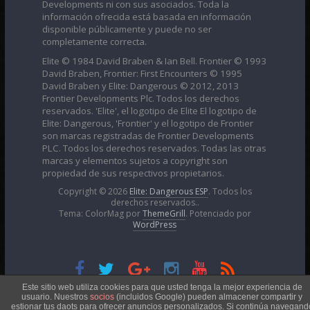
Developments ni con sus asociados. Toda la
información ofrecida está basada en información
disponible públicamente y puede no ser
completamente correcta.
Elite © 1984 David Braben & Ian Bell. Frontier © 1993
David Braben, Frontier: First Encounters © 1995
David Braben y Elite: Dangerous © 2012, 2013
Frontier Developments Plc. Todos los derechos
reservados. 'Elite', el logotipo de Elite El logotipo de
Elite: Dangerous, 'Frontier' y el logotipo de Frontier
son marcas registradas de Frontier Developments
PLC. Todos los derechos reservados. Todas las otras
marcas y elementos sujetos a copyright son
propiedad de sus respectivos propietarios.
Copyright © 2026
Elite: Dangerous ESP
. Todos los
derechos reservados..
Tema: ColorMag por
ThemeGrill
. Potenciado por
WordPress
Esta obra está bajo una
Licencia Creative Commons
Este sitio web utiliza cookies para que usted tenga la mejor experiencia de
usuario. Nuestros
socios
(incluidos Google) pueden almacener compartir y
estionar tus daots para ofrecer anuncios personalizados. Si continúa navegand