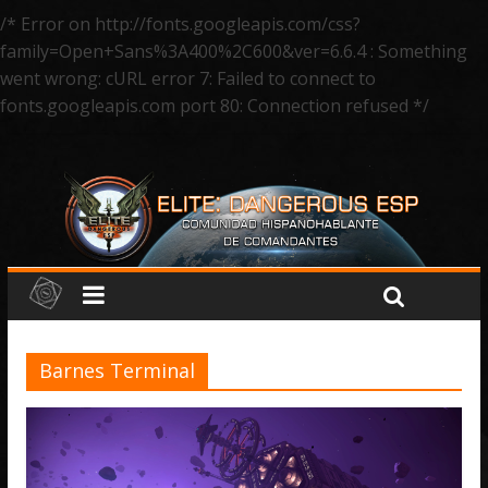
/* Error on http://fonts.googleapis.com/css?
family=Open+Sans%3A400%2C600&ver=6.6.4 : Something
went wrong: cURL error 7: Failed to connect to
fonts.googleapis.com port 80: Connection refused */
Barnes Terminal