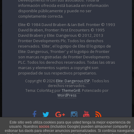
información ofrecida está basada en información
disponible públicamente y puede no ser
completamente correcta.
Elite © 1984 David Braben & Ian Bell. Frontier © 1993
David Braben, Frontier: First Encounters © 1995
David Braben y Elite: Dangerous © 2012, 2013
Frontier Developments Plc. Todos los derechos
reservados. 'Elite', el logotipo de Elite El logotipo de
Elite: Dangerous, 'Frontier' y el logotipo de Frontier
son marcas registradas de Frontier Developments
PLC. Todos los derechos reservados. Todas las otras
marcas y elementos sujetos a copyright son
propiedad de sus respectivos propietarios.
Copyright © 2026
Elite: Dangerous ESP
. Todos los
derechos reservados..
Tema: ColorMag por
ThemeGrill
. Potenciado por
WordPress
Esta obra está bajo una
Licencia Creative Commons
Este sitio web utiliza cookies para que usted tenga la mejor experiencia de
usuario. Nuestros
socios
(incluidos Google) pueden almacener compartir y
estionar tus daots para ofrecer anuncios personalizados. Si continúa navegand