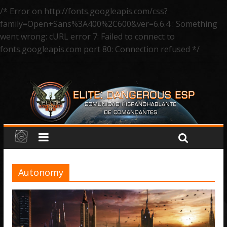
/* Error on http://fonts.googleapis.com/css?
family=Open+Sans%3A400%2C600&ver=6.6.4 : Something
went wrong: cURL error 7: Failed to connect to
fonts.googleapis.com port 80: Connection refused */
Autonomy