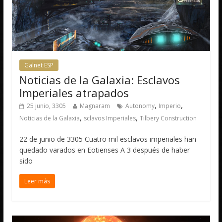
Galnet ESP
Noticias de la Galaxia: Esclavos
Imperiales atrapados
,
,
25 junio, 3305
Magnaram
Autonomy
Imperio
,
,
Noticias de la Galaxia
sclavos Imperiales
Tilbery Construction
22 de junio de 3305 Cuatro mil esclavos imperiales han
quedado varados en Eotienses A 3 después de haber
sido
Leer más