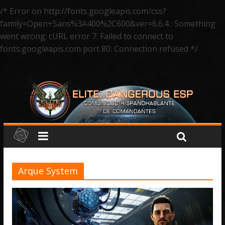
/* Error on http://fonts.googleapis.com/css?
family=Open+Sans%3A400%2C600&ver=6.6.4 : Something
went wrong: cURL error 7: Failed to connect to
fonts.googleapis.com port 80: Connection refused */
Arque System