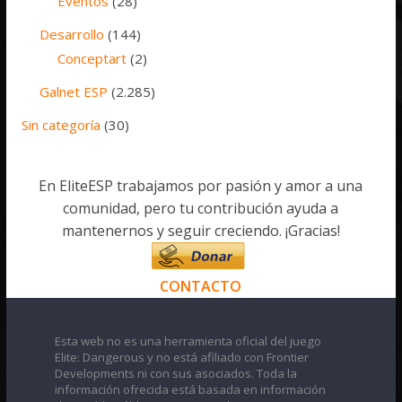
Eventos
(28)
Desarrollo
(144)
Conceptart
(2)
Galnet ESP
(2.285)
Sin categoría
(30)
En EliteESP trabajamos por pasión y amor a una
comunidad, pero tu contribución ayuda a
mantenernos y seguir creciendo. ¡Gracias!
CONTACTO
Esta web no es una herramienta oficial del juego
Elite: Dangerous y no está afiliado con Frontier
Developments ni con sus asociados. Toda la
información ofrecida está basada en información