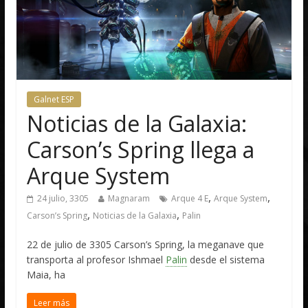
Galnet ESP
Noticias de la Galaxia:
Carson’s Spring llega a
Arque System
,
,
24 julio, 3305
Magnaram
Arque 4 E
Arque System
,
,
Carson’s Spring
Noticias de la Galaxia
Palin
22 de julio de 3305 Carson’s Spring, la meganave que
transporta al profesor Ishmael
Palin
desde el sistema
Maia, ha
Leer más