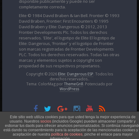
disponible públicamente y puede no ser
completamente correcta.
Elite © 1984 David Braben & Ian Bell. Frontier © 1993
David Braben, Frontier: First Encounters © 1995
David Braben y Elite: Dangerous © 2012, 2013
Frontier Developments Plc. Todos los derechos
reservados. 'Elite', el logotipo de Elite El logotipo de
Elite: Dangerous, 'Frontier' y el logotipo de Frontier
son marcas registradas de Frontier Developments
PLC. Todos los derechos reservados. Todas las otras
marcas y elementos sujetos a copyright son
propiedad de sus respectivos propietarios.
Copyright © 2026
Elite: Dangerous ESP
. Todos los
derechos reservados..
Tema: ColorMag por
ThemeGrill
. Potenciado por
WordPress
Esta obra está bajo una
Licencia Creative Commons
Este sitio web utiliza cookies para que usted tenga la mejor experiencia de
usuario. Nuestros
socios
(incluidos Google) pueden almacener compartir y
estionar tus daots para ofrecer anuncios personalizados. Si continúa navegand
está dando su consentimiento para la aceptación de las mencionadas cookies y 
Atribución-NoComercial 4.0 Internacional
aceptación de nuestra
política de cookies
, pinche el enlace para mayor
información.