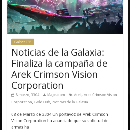
Galnet ESP
Noticias de la Galaxia:
Finaliza la campaña de
Arek Crimson Vision
Corporation
,
8 marzo, 3304
Magnaram
Arek
Arek Crimson Vision
,
,
Corporation
Gold Hub
Noticias de la Galaxia
08 de Marzo de 3304 Un portavoz de Arek Crimson
Vision Corporation ha anunciado que su solicitud de
armas ha