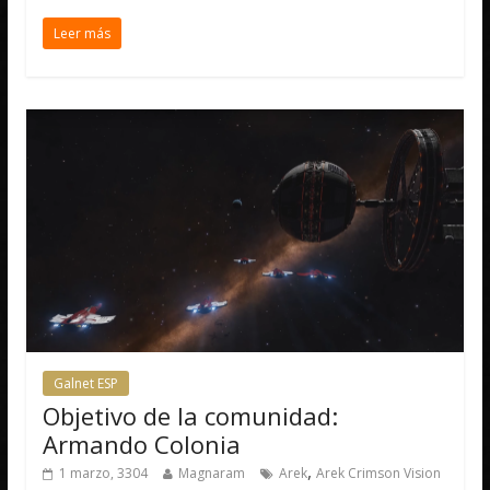
Leer más
Galnet ESP
Objetivo de la comunidad:
Armando Colonia
,
1 marzo, 3304
Magnaram
Arek
Arek Crimson Vision