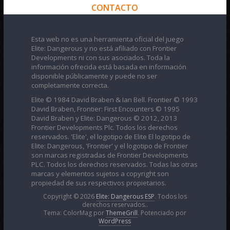
CONTACTO
Esta web no es una herramienta oficial del juego
Elite: Dangerous y no está afiliado con Frontier
Developments ni con sus asociados. Toda la
información ofrecida está basada en información
disponible públicamente y puede no ser
completamente correcta.
Elite © 1984 David Braben & Ian Bell. Frontier © 1993
David Braben, Frontier: First Encounters © 1995
David Braben y Elite: Dangerous © 2012, 2013
Frontier Developments Plc. Todos los derechos
reservados. 'Elite', el logotipo de Elite El logotipo de
Elite: Dangerous, 'Frontier' y el logotipo de Frontier
son marcas registradas de Frontier Developments
PLC. Todos los derechos reservados. Todas las otras
marcas y elementos sujetos a copyright son
propiedad de sus respectivos propietarios.
Copyright © 2026
Elite: Dangerous ESP
. Todos los
derechos reservados..
Tema: ColorMag por
ThemeGrill
. Potenciado por
WordPress