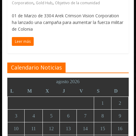
,
,
Corporation
Gold Hub
Objetivo de la comunidad
01 de Marzo de 3304 Arek Crimson Vision Corporation
ha lanzado una campaña para aumentar la fuerza militar
de Colonia
Leer más
Calendario Noticias
agosto 2026
L
M
X
J
V
S
D
1
2
3
4
5
6
7
8
9
10
11
12
13
14
15
16