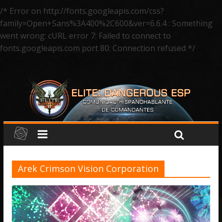
/* Error on http://fonts.googleapis.com/css?
family=Open+Sans%3A400%2C600&ver=6.6.4 : Something
went wrong: cURL error 7: Failed to connect to
fonts.googleapis.com port 80: Connection refused */
Arek Crimson Vision Corporation