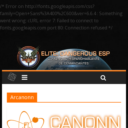
/* Error on http://fonts.googleapis.com/css?
family=Open+Sans%3A400%2C600&ver=6.6.4 : Something
went wrong: cURL error 7: Failed to connect to
fonts.googleapis.com port 80: Connection refused */
Arcanonn