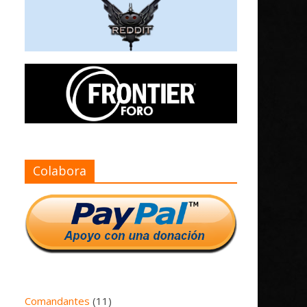
Colabora
Comandantes
(11)