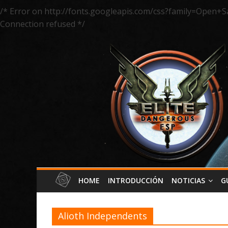
/* Error on http://fonts.googleapis.com/css?family=Open+S
Connection refused */
HOME
INTRODUCCIÓN
NOTICIAS
G
Alioth Independents