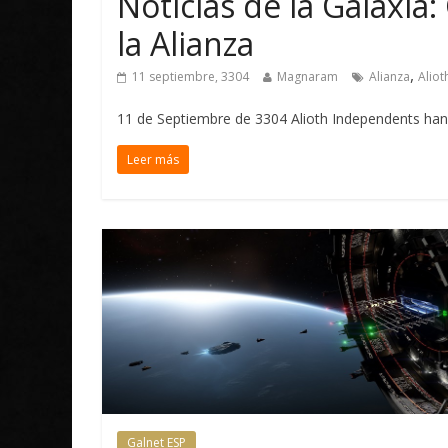
Noticias de la Galaxia:
la Alianza
,
11 septiembre, 3304
Magnaram
Alianza
Alio
11 de Septiembre de 3304 Alioth Independents han 
Leer más
Galnet ESP