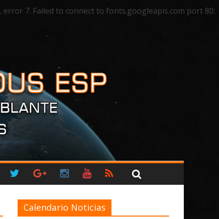
ror 7: Failed to connect to fonts.googleapis.com port 80:
Calendario Noticias