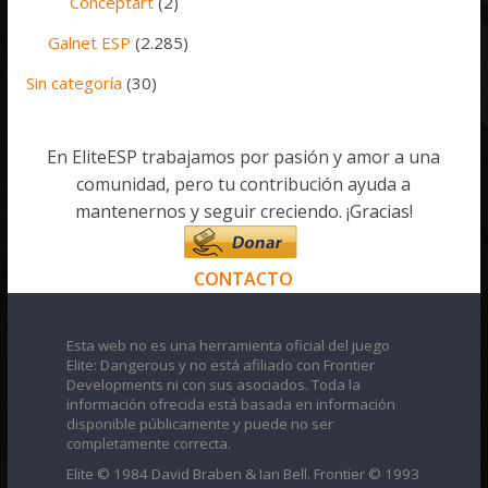
Conceptart
(2)
Galnet ESP
(2.285)
Sin categoría
(30)
En EliteESP trabajamos por pasión y amor a una
comunidad, pero tu contribución ayuda a
mantenernos y seguir creciendo. ¡Gracias!
CONTACTO
Esta web no es una herramienta oficial del juego
Elite: Dangerous y no está afiliado con Frontier
Developments ni con sus asociados. Toda la
información ofrecida está basada en información
disponible públicamente y puede no ser
completamente correcta.
Elite © 1984 David Braben & Ian Bell. Frontier © 1993