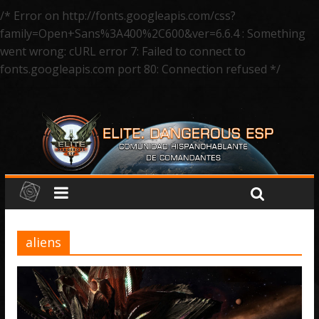
/* Error on http://fonts.googleapis.com/css?
family=Open+Sans%3A400%2C600&ver=6.6.4 : Something
went wrong: cURL error 7: Failed to connect to
fonts.googleapis.com port 80: Connection refused */
aliens