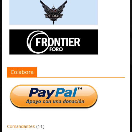
Colabora
Comandantes
(11)