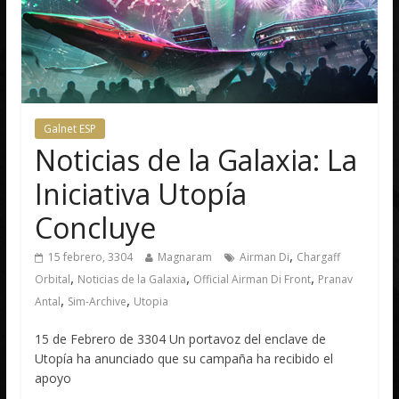
Galnet ESP
Noticias de la Galaxia: La
Iniciativa Utopía
Concluye
,
15 febrero, 3304
Magnaram
Airman Di
Chargaff
,
,
,
Orbital
Noticias de la Galaxia
Official Airman Di Front
Pranav
,
,
Antal
Sim-Archive
Utopia
15 de Febrero de 3304 Un portavoz del enclave de
Utopía ha anunciado que su campaña ha recibido el
apoyo