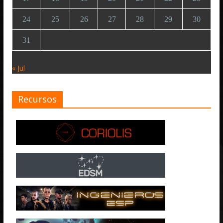
24
25
26
27
28
29
30
31
« Jul
Recursos