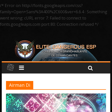
/* Error on http://fonts.googleapis.com/css?
family=Open+Sans%3A400%2C600&ver=6.6.4 : Something
went wrong: cURL error 7: Failed to connect to
fonts.googleapis.com port 80: Connection refused */
Airman Di