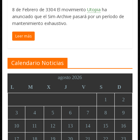
8 de Febrero de 3304 El movimiento
Utopia
ha
anunciado que el Sim-Archive pasará por un período de
mantenimiento exhaustivo.
Leer más
Calendario Noticias
agosto 2026
L
M
X
J
V
S
D
1
2
3
4
5
6
7
8
9
10
11
12
13
14
15
16
17
18
19
20
21
22
23