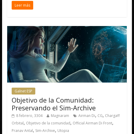
Leer más
Galnet ESP
Objetivo de la Comunidad:
Preservando el Sim-Archive
,
,
8 febrero, 3304
Magnaram
Airman Di
CG
Chargaff
,
,
,
Orbital
Objetivo de la comunidad
Official Airman Di Front
,
,
Pranav Antal
Sim-Archive
Utopia