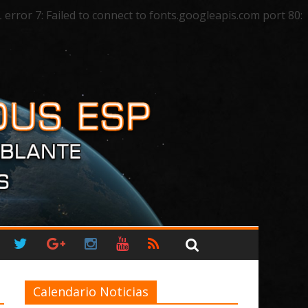
ror 7: Failed to connect to fonts.googleapis.com port 80:
Calendario Noticias