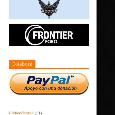
Colabora
Comandantes
(11)