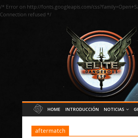
/* Error on http://fonts.googleapis.com/css?family=Open+S
Connection refused */
HOME
INTRODUCCIÓN
NOTICIAS
G
aftermatch