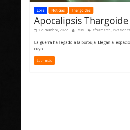
Lore
Noticias
Thargoides
Apocalipsis Thargoide
,
1 diciembre, 2022
Txus
aftermatch
invasion t
La guerra ha llegado a la burbuja. Llegan al espac
cuyo
Leer más