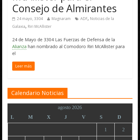
Consejo de Almirantes
,
24 mayo, 3304
Magnaram
ADF
Noticias de la
,
Galaxia
Riri McAllister
24 de Mayo de 3304 Las Fuerzas de Defensa de la
Alianza
han nombrado al Comodoro Riri McAllister para
el
Leer más
Calendario Noticias
agosto 2026
L
M
X
J
V
S
D
1
2