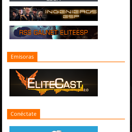
Emisoras
Conéctate