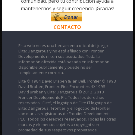
comunidad, pero tu contribución ayuda a
mantenernos y seguir creciendo. ¡Gracias!
CONTACTO
Esta web no es una herramienta oficial del juego
Elite: Dangerous y no está afiliado con Frontier
Developments ni con sus asociados. Toda la
información ofrecida está basada en información
disponible públicamente y puede no ser
completamente correcta.
Elite © 1984 David Braben & Ian Bell. Frontier © 1993
David Braben, Frontier: First Encounters © 1995
David Braben y Elite: Dangerous © 2012, 2013
Frontier Developments Plc. Todos los derechos
reservados. 'Elite', el logotipo de Elite El logotipo de
Elite: Dangerous, 'Frontier' y el logotipo de Frontier
son marcas registradas de Frontier Developments
PLC. Todos los derechos reservados. Todas las otras
marcas y elementos sujetos a copyright son
propiedad de sus respectivos propietarios.