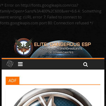
/* Error on http://fonts.googleapis.com/css?
family=Open+Sans%3A400%2C600&ver=6.6.4 : Something
went wrong: cURL error 7: Failed to connect to
fonts.googleapis.com port 80: Connection refused */
ADF