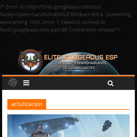
/* Error on http://fonts.googleapis.com/css?
family=Open+Sans%3A400%2C600&ver=6.6.4 : Something
went wrong: cURL error 7: Failed to connect to
fonts.googleapis.com port 80: Connection refused */
actulizacion