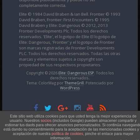
completamente correcta.
Elite © 1984 David Braben & Ian Bell. Frontier © 1993
David Braben, Frontier: First Encounters © 1995
David Braben y Elite: Dangerous © 2012, 2013
Frontier Developments Plc. Todos los derechos
reservados. 'Elite', el logotipo de Elite El logotipo de
Elite: Dangerous, 'Frontier' y el logotipo de Frontier
son marcas registradas de Frontier Developments
PLC. Todos los derechos reservados. Todas las otras
marcas y elementos sujetos a copyright son
propiedad de sus respectivos propietarios.
Copyright © 2026
Elite: Dangerous ESP
. Todos los
derechos reservados..
Tema: ColorMag por
ThemeGrill
. Potenciado por
WordPress
Esta obra está bajo una
Licencia Creative Commons
Este sitio web utiliza cookies para que usted tenga la mejor experiencia de
usuario. Nuestros
socios
(incluidos Google) pueden almacener compartir y
estionar tus daots para ofrecer anuncios personalizados. Si continúa navegand
está dando su consentimiento para la aceptación de las mencionadas cookies y 
Atribución-NoComercial 4.0 Internacional
aceptación de nuestra
política de cookies
, pinche el enlace para mayor
información.