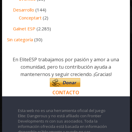
Desarrollo
(144)
Conceptart
(2)
Galnet ESP
(2.285)
Sin categoría
(30)
En EliteESP trabajamos por pasión y amor a una
comunidad, pero tu contribución ayuda a
mantenernos y seguir creciendo. ¡Gracias!
CONTACTO
Esta web no es una herramienta oficial del juego
Elite: Dangerous y no está afiliado con Frontier
Developments ni con sus asociados. Toda la
información ofrecida está basada en información
disponible públicamente y puede no ser