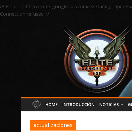
/* Error on http://fonts.googleapis.com/css?family=Open+S
Connection refused */
HOME
INTRODUCCIÓN
NOTICIAS
G
actualizaciones