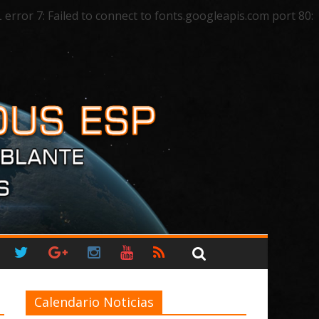
ror 7: Failed to connect to fonts.googleapis.com port 80:
Calendario Noticias