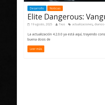
Desarrollo
Noticias
Elite Dangerous: Vang
,
19 agosto, 2025
Txus
actualizaciones
diarios
La actualización 4.2.0.0 ya está aquí, trayendo co
buena dosis de
Leer más