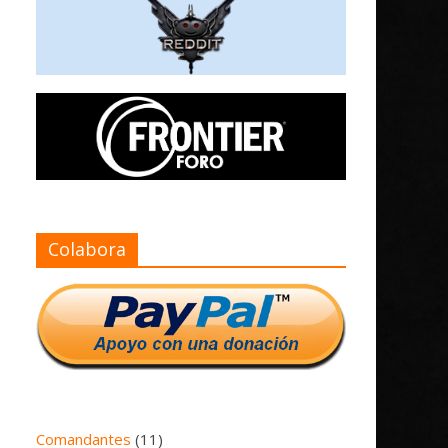
Colabora
Comandantes
(11)